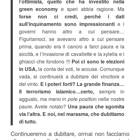
l’ottimista, quello che ha investito nella
green economy
e speri abbia ragione. Ma
forse non ci credi, perché i dati
sull’inquinamento sono impressionanti
e i
governi hanno altro a cui pensare…
Figuriamoci, se avevano altro a cui pensare
prima, quando era il cancro a farci paura e la
siccità, e l’invasione di cavallette e la xylella e i
ghiacci che fondono !!!
Poi ci sono le elezioni
in USA,
la conta dei voti, le accuse. Comunque
vada, si continuerà a dubitare del vincitore e
del vinto.
E i poteri forti? La grande finanza…
Il terrorismo islamico…certo,
sempre in
agguato, ma meno in
pole position
nelle nostre
paure. Avete notato?
Una paura che sgomita
via l’altra. E noi, nel marasma, che dubitiamo
di tutto.
Continueremo a dubitare, ormai non facciamo