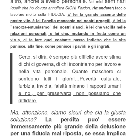
altro, anche a livello personale.
seminari
Nei miei
(
quelli che ho dovuto annullare SIGH! Pardon,
rimandare!
) faccio
lavorare molto sulla FIDUCIA.
E’ lei la grande assente delle
nostre vite, è lei l’anello mancante nei nostri progetti, è lei la
”smorza-entusiasmo” dei nostri slanci, è lei che vacilla nelle
relazioni personali, è lei che, mutando in fretta come un
virus, ci fa fare quel costante passo indietro che la vita
punisce, alla fine, come punisce i pavidi e gli ingrati.
Certo, si dirà, è sempre più difficile avere stima
di chi ci governa, di chi incontriamo per lavoro e
nella vita personale. Quante maschere ci
sorridono tutti i giorni…
Povertà culturale,
furbizia, invidia, falsità minano i rapporti umani
e noi, per preservarci, non possiamo che
diffidare.
Ma, attenzione, siamo sicuri che sia la giusta
soluzione?
La perdita puo’ essere
immensamente più grande della delusione
per una fiducia mal riposta, se essa implica