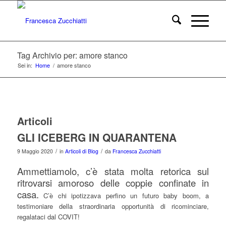
Tag Archivio per: amore stanco
Sei in:
Home
/
amore stanco
Articoli
GLI ICEBERG IN QUARANTENA
/
/
9 Maggio 2020
in
Articoli di Blog
da
Francesca Zucchiatti
Ammettiamolo, c’è stata molta retorica sul
ritrovarsi amoroso delle coppie confinate in
casa.
C’è chi ipotizzava perfino un futuro baby boom, a
testimoniare della straordinaria opportunità di ricominciare,
regalataci dal COVIT!