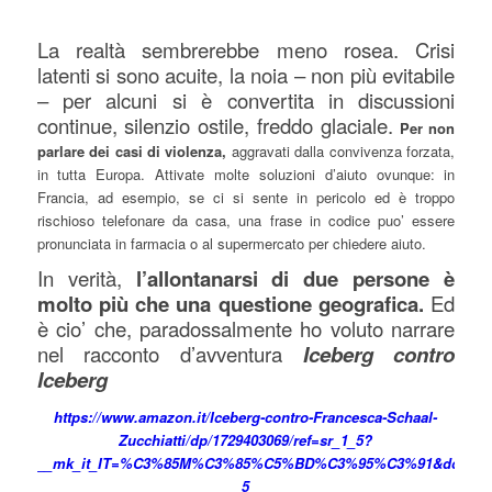
La realtà sembrerebbe meno rosea. Crisi
latenti si sono acuite, la noia – non più evitabile
– per alcuni si è convertita in discussioni
continue, silenzio ostile, freddo glaciale.
Per non
parlare dei casi di violenza,
aggravati dalla convivenza forzata,
in tutta Europa. Attivate molte soluzioni d’aiuto ovunque: in
Francia, ad esempio, se ci si sente in pericolo ed è troppo
rischioso telefonare da casa, una frase in codice puo’ essere
pronunciata in farmacia o al supermercato per chiedere aiuto.
In verità,
l’allontanarsi di due persone è
molto più che una questione geografica.
Ed
è cio’ che, paradossalmente ho voluto narrare
nel racconto d’avventura
Iceberg contro
Iceberg
https://www.amazon.it/Iceberg-contro-Francesca-Schaal-
Zucchiatti/dp/1729403069/ref=sr_1_5?
__mk_it_IT=%C3%85M%C3%85%C5%BD%C3%95%C3%91&dchild=1&k
5