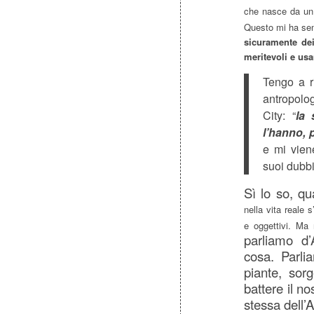
che nasce da un 
Questo mi ha se
sicuramente dei
meritevoli e usa
Tengo a r
antropolo
City: “
la 
l’hanno, 
e mi viene
suoi dubb
Sì lo so, qu
nella vita reale s
e oggettivi. Ma
parliamo d’
cosa. Parli
piante, sorg
battere il n
stessa dell’A