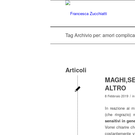
Tag Archivio per: amori complica
Articoli
MAGHI,SE
ALTRO
/
8 Febbraio 2019
i
In reazione ai mi
(che ringrazio)
sensitivi in gene
Vorrei chiarire 
costantemente vi