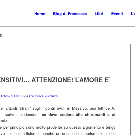
Home
Blog di Francesca
Libri
Eventi
L’
ti
NSITIVI… ATTENZIONE! L’AMORE E’
/
n
Articoli di Blog
da
Francesca Zucchiatti
ei articoli “strani” sugli incontri avuti in Messico, una lettrice A.
 mi scrive chiedendomi
se deve credere alle chiromanti o ai
rale.
che per principio sono molto prudente su questo argomento e tengo
vo il mio scetticismo, nonchè un senso dell’umorismo infallibile