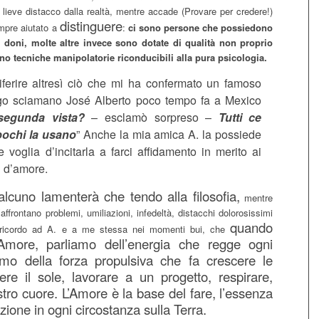
lieve distacco dalla realtà, mentre accade (Provare per credere!)
distinguere
mpre aiutato a
:
ci sono persone che possiedono
 doni, molte altre invece sono dotate di qualità non proprio
no tecniche manipolatorie riconducibili alla pura psicologia.
iferire altresì ciò che mi ha confermato un famoso
go sciamano José Alberto poco tempo fa a Mexico
segunda vista?
– esclamò sorpreso –
Tutti ce
pochi la usano
” Anche la mia amica A. la possiede
 voglia d’incitarla a farci affidamento in merito ai
i d’amore.
alcuno lamenterà che tendo alla filosofia,
mentre
’affrontano problemi, umiliazioni, infedeltà, distacchi dolorosissimi
quando
 ricordo ad A. e a me stessa nei momenti bui, che
Amore, parliamo dell’energia che regge ogni
amo della forza propulsiva che fa crescere le
ere il sole, lavorare a un progetto, respirare,
ostro cuore. L’Amore è la base del fare, l’essenza
zione in ogni circostanza sulla Terra.