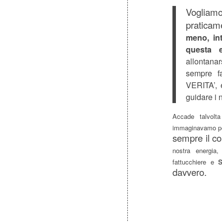
Vogliamo 
praticam
meno, in
questa 
allontana
sempre f
VERITA’, 
guidare i n
Accade talvolt
immaginavamo pe
sempre il co
nostra energia
fattucchiere e
davvero.