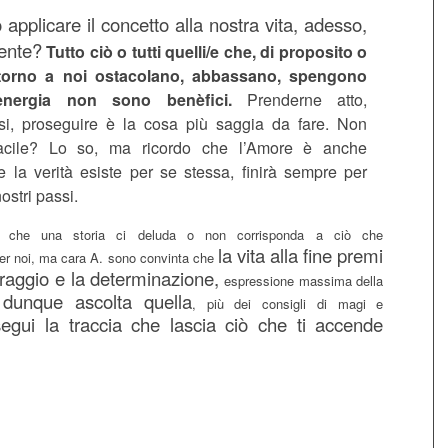
applicare il concetto alla nostra vita, adesso,
ente?
Tutto ciò o tutti quelli/e che, di proposito o
torno a noi ostacolano, abbassano, spengono
energia non sono benèfici.
Prenderne atto,
rsi, proseguire è la cosa più saggia da fare. Non
acile? Lo so, ma ricordo che l’Amore è anche
e la verità esiste per se stessa, finirà sempre per
ostri passi.
a che una storia ci deluda o non corrisponda a ciò che
la vita alla fine premi
r noi, ma cara A. sono convinta che
raggio e la determinazione,
espressione massima della
dunque ascolta quella
,
, più dei consigli di magi e
segui la traccia che lascia ciò che ti accende