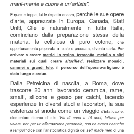
mani-mente e cuore è un’artista”.
perchè le sue opere
E queste tappe, lui le rispetta ancora,
d’arte, apprezzate in Europa, Canada, Stati
Uniti, Cile e naturalmente in tutta Italia,
cominciano dalla preparazione stessa della
materia: la cellulosa di puro cotone,
che
opportunamente preparata a telaio e pressata, diventa carta.
Per
arrivare a creare
matrici in resina, terracotta, metallo o altri
materiali sui quali creare
altorilievi
, realizzare mosaici,
cammei o grandi tele,
il percorso dell’operaio-artigiano è
stato lungo e arduo.
Dalla Petrelcina di nascita, a Roma, dove
trascorre 20 anni lavorando ceramica, rame,
smalti, silicone e gesso per calchi, facendo
esperienze in diversi studi e laboratori, la sua
esistenza si snoda come un viaggio
d’infaticabile,
elementare ricerca di sé:
“Via di casa a 16 anni, lottavo per
vivere, non per un’affermazione personale, non ne avevo neanche
il tempo!”
dice con l’aristocratica dignità dei
self made men
di una