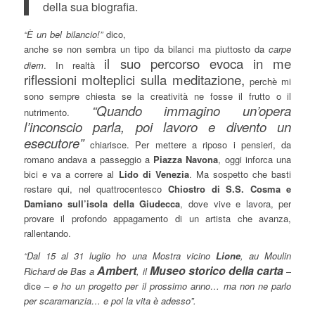
della sua biografia.
“È un bel bi
lancio!”
dico,
anche se non sembra un tipo da bilanci ma piuttosto da
carpe
il suo percorso evoca in me
diem
. In realtà
riflessioni molteplici sulla meditazione,
perchè mi
sono sempre chiesta se la creatività ne fosse il frutto o il
“Quando immagino un’opera
nutrimento.
l’inconscio parla, poi lavoro e divento un
esecutore”
chiarisce. Per mettere a riposo i pensieri, da
romano andava a passeggio a
Piazza Navona
, oggi inforca una
bici e va a correre al
Lido di Venezia
. Ma sospetto che basti
restare qui, nel quattrocentesco
Chiostro di S.S. Cosma e
Damiano sull’isola della Giudecca
, dove vive e lavora, per
provare il profondo appagamento di un artista che avanza,
rallentando.
“Dal 15 al 31 luglio ho una Mostra vicino
Lione
, au Moulin
Ambert
Museo storico della carta
Richard de Bas a
, il
–
dice –
e ho un progetto per il prossimo anno… ma non ne parlo
per scaramanzia… e poi la vita è adesso”.