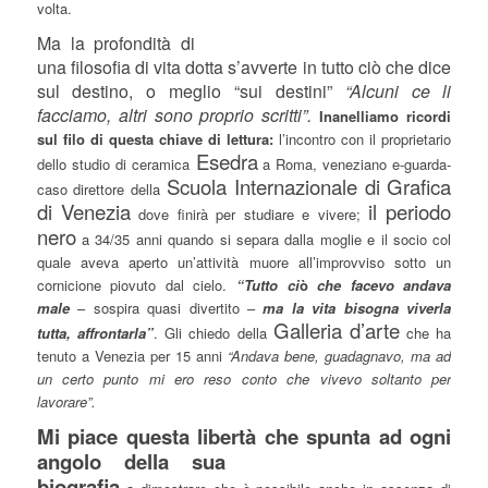
volta.
Ma la profondità di
una filosofia di vita dotta s’avverte in tutto ciò che dice
sul destino, o meglio “sui destini”
“Alcuni ce li
facciamo, altri sono proprio scritti”.
Inanelliamo ricordi
sul filo di questa chiave di lettura:
l’incontro con il proprietario
Esedra
dello studio di ceramica
a Roma, veneziano e-guarda-
Scuola Internazionale di Grafica
caso direttore della
di Venezia
il periodo
dove finirà per studiare e vivere;
nero
a 34/35 anni quando si separa dalla moglie e il socio col
quale aveva aperto un’attività muore all’improvviso sotto un
cornicione piovuto dal cielo.
“Tutto ci
ò
che facevo andava
male
– sospira quasi divertito –
ma la vita bisogna viverla
Galleria d’arte
tutta, affrontarla”
. Gli chiedo della
che ha
tenuto a Venezia per 15 anni
“Andava bene, guadagnavo, ma ad
un certo punto mi ero reso conto che vivevo soltanto per
lavorare”.
Mi piace questa libertà che spunta ad ogni
angolo dell
a sua
biografia