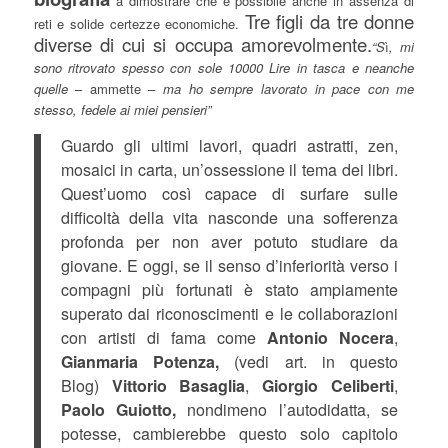
a dimostrare che è possibile anche in assenza di
Tre figli da tre donne
reti e solide certezze economiche.
diverse di cui si occupa amorevolmente.
“S
ì
, mi
sono ritrovato spesso con sole 10000 Lire in tasca e neanche
quelle
– ammette –
ma ho sempre lavorato in pace con me
stesso, fedele ai miei pensieri”
Guardo gli ultimi lavori, quadri astratti, zen,
mosaici in carta, un’ossessione il tema dei libri.
Quest’uomo così capace di surfare sulle
difficoltà della vita nasconde una sofferenza
profonda per non aver potuto studiare da
giovane. E oggi, se il senso d’inferiorità verso i
compagni più fortunati è stato ampiamente
superato dai riconoscimenti e le collaborazioni
con artisti di fama come
Antonio Nocera
,
Gianmaria Potenza,
(vedi art. in questo
Blog)
Vittorio Basaglia
,
Giorgio Celiberti
,
Paolo Guiott
o,
nondimeno l’autodidatta, se
potesse, cambierebbe questo solo capitolo