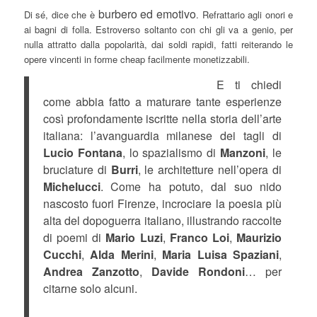
burbero ed emotivo
Di sé, dice che è
. Refrattario agli onori e
ai bagni di folla. Estroverso soltanto con chi gli va a genio, per
nulla attratto dalla popolarità, dai soldi rapidi, fatti reiterando le
opere vincenti in forme cheap facilmente monetizzabili.
E ti chiedi
come abbia fatto a maturare tante esperienze
così profondamente iscritte nella storia dell’arte
italiana: l’avanguardia milanese dei tagli di
Lucio Fontana
, lo spazialismo di
Manzoni
, le
bruciature di
Burri
, le architetture nell’opera di
Michelucci
. Come ha potuto, dal suo nido
nascosto fuori Firenze, incrociare la poesia più
alta del dopoguerra italiano, illustrando raccolte
di poemi di
Mario Luzi
,
Franco Loi
,
Maurizio
Cucchi
,
Alda Merini
,
Maria Luisa Spaziani
,
Andrea Zanzotto
,
Davide Rondoni
… per
citarne solo alcuni.