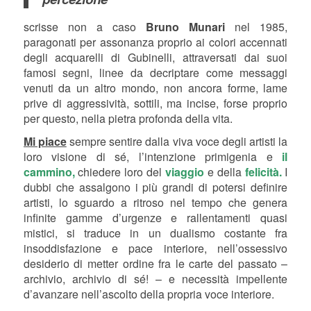
scrisse non a caso
Bruno Munari
nel 1985,
paragonati per assonanza proprio ai colori accennati
degli acquarelli di Gubinelli, attraversati dai suoi
famosi segni, linee da decriptare come messaggi
venuti da un altro mondo, non ancora forme, lame
prive di aggressività, sottili, ma incise, forse proprio
per questo, nella pietra profonda della vita.
Mi piace
sempre sentire dalla viva voce degli artisti la
loro visione di sé, l’intenzione primigenia e
il
cammino,
chiedere loro del
viaggio
e della
felicità.
I
dubbi che assalgono i più grandi di potersi definire
artisti, lo sguardo a ritroso nel tempo che genera
infinite gamme d’urgenze e rallentamenti quasi
mistici, si traduce in un dualismo costante fra
insoddisfazione e pace interiore, nell’ossessivo
desiderio di metter ordine fra le carte del passato –
archivio, archivio di sé! – e necessità impellente
d’avanzare nell’ascolto della propria voce interiore.