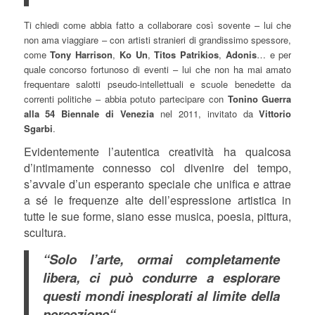
Ti chiedi come abbia fatto a collaborare così sovente – lui che
non ama viaggiare – con artisti stranieri di grandissimo spessore,
come
Tony Harrison
,
Ko Un
,
Titos Patrikios
,
Adonis
… e per
quale concorso fortunoso di eventi – lui che non ha mai amato
frequentare salotti pseudo-intellettuali e scuole benedette da
correnti politiche – abbia potuto partecipare con
Tonino Guerra
alla 54 Biennale di Venezia
nel 2011, invitato da
Vittorio
Sgarbi
.
Evidentemente l’autentica creatività ha qualcosa
d’intimamente connesso col divenire del tempo,
s’avvale d’un esperanto speciale che unifica e attrae
a sé le frequenze alte dell’espressione artistica in
tutte le sue forme, siano esse musica, poesia, pittura,
scultura.
“Solo l’arte, ormai completamente
libera, ci può condurre a esplorare
questi mondi inesplorati al limite della
percezione“