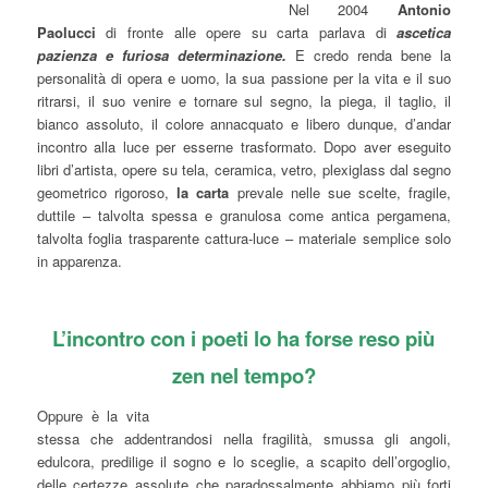
Nel 2004
Antonio
Paolucci
di fronte alle opere su carta parlava di
ascetica
pazienza e furiosa determinazione.
E credo renda bene la
personalità di opera e uomo, la sua passione per la vita e il suo
ritrarsi, il suo venire e tornare sul segno, la piega, il taglio, il
bianco assoluto, il colore annacquato e libero dunque, d’andar
incontro alla luce per esserne trasformato. Dopo aver eseguito
libri d’artista, opere su tela, ceramica, vetro, plexiglass dal segno
geometrico rigoroso,
la carta
prevale nelle sue scelte, fragile,
duttile – talvolta spessa e granulosa come antica pergamena,
talvolta foglia trasparente cattura-luce – materiale semplice solo
in apparenza.
L’incontro con i poeti lo ha forse reso più
zen nel tempo?
Oppure è la vita
stessa che addentrandosi nella fragilità, smussa gli angoli,
edulcora, predilige il sogno e lo sceglie, a scapito dell’orgoglio,
delle certezze assolute che paradossalmente abbiamo più forti