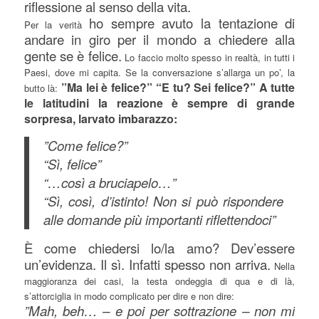
riflessione al senso della vita.
ho sempre avuto la tentazione di
Per la verità
andare in giro per il mondo a chiedere alla
gente se è felice.
Lo faccio molto spesso in realtà, in tutti i
Paesi, dove mi capita. Se la conversazione s’allarga un po’, la
”Ma lei è felice?” “E tu? Sei felice?” A tutte
butto là:
le latitudini la reazione è sempre di grande
sorpresa, larvato imbarazzo:
”Come felice?”
“Sì, felice”
“…così a bruciapelo…”
“Sì, così, d’istinto! Non si può rispondere
alle domande più importanti riflettendoci”
È come chiedersi lo/la amo? Dev’essere
un’evidenza. Il sì. Infatti spesso non arriva.
Nella
maggioranza dei casi, la testa ondeggia di qua e di là,
s’attorciglia in modo complicato per dire e non dire:
”Mah, beh… – e poi per sottrazione – non mi