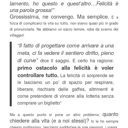
lamento, ho questo e quest’altro…Felicità è
una parola grossa!”
Grossissima, ne convengo. Ma semplice.
E a
forza di complicarci la vita su tutto, non siamo quasi più in grado
di pronunciarla. Ne abbiamo un sacro terrore, roba da scemo del
villaggio!
“Il fatto di progettare come arrivare a una
meta, ci fa vedere il sentiero diritto, pieno
di curve”
dice il saggio. E certo ha ragione:
primo ostacolo alla felicità è voler
controllare tutto.
La felicità ci sorprende se
le lasciamo un po’ di spazio per respirare,
liberare, rischiare delle gaffes, altrimenti è
come pretendere di vincere alla lotteria senza
comprare un biglietto”
quanto
Ma a questo punto si pone un altro problema:
chiedere alla vita (e a noi stessi)?
Io le ho sempre
chiesto moltissimo, lasciarmi soddisfare le mie passioni, i viaggi,