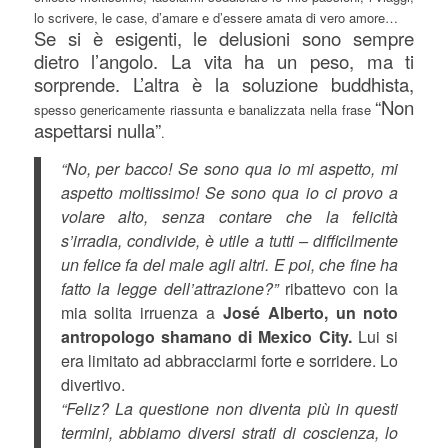
lo scrivere, le case, d’amare e d’essere amata di vero amore…
Se si è esigenti, le delusioni sono sempre
dietro l’angolo. La vita ha un peso, ma ti
sorprende. L’altra è la soluzione buddhista,
“Non
spesso genericamente riassunta e banalizzata nella frase
aspettarsi nulla”
.
“No, per bacco! Se sono qua io mi aspetto, mi
aspetto moltissimo! Se sono qua io ci provo a
volare alto, senza contare che la felicità
s’irradia, condivide, è utile a tutti – difficilmente
un felice fa del male agli altri. E poi, che fine ha
fatto la legge dell’attrazione?”
ribattevo con la
mia solita irruenza a
José Alberto, un noto
antropologo shamano di Mexico City.
Lui si
era limitato ad abbracciarmi forte e sorridere. Lo
divertivo.
“Feliz? La questione non diventa più in questi
termini, abbiamo diversi strati di coscienza, lo