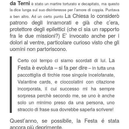
da Terni
è stato un martire torturato e decapitato, ma questo
la dice lunga sul suo disinteresse per l’amore di coppia. Puntava
La Chiesa lo considerò
a ben altro. Ad un certo punto
patrono degli innamorati e già che c’era,
protettore degli epilettici (che ci sia un rapporto
fra le due missioni?) E’ invocato anche per i
dolori al ventre, particolare curioso visto che gli
uomini non partoriscono.
La
Certo col tempo ci siamo scordati di lui.
Festa è evoluta – si fa per dire
– in tutta una
paccottiglia di tirchie rose singole incelofanate,
Valantine cards, e cioccolatini con citazione
incorporata, il cui successo mi ha sempre
sorpresa perchè secondo me, se uno è anche
solo un minimo preso da una persona, uno
straccio di frase sua dovrebbe saperla scrivere!
Quest’anno, se possibile, la Festa é stata
ancora più deprimente.