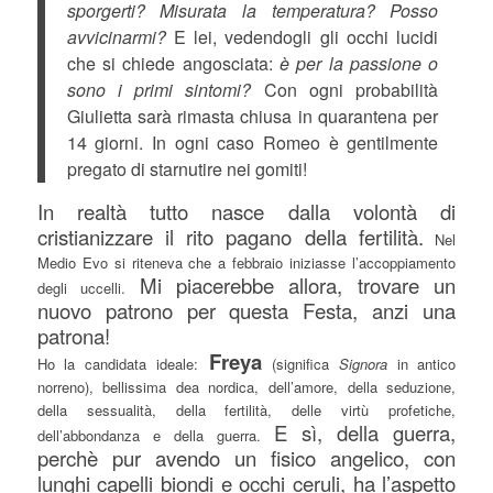
sporgerti? Misurata la temperatura? Posso
avvicinarmi?
E lei, vedendogli gli occhi lucidi
che si chiede angosciata:
è per la passione o
sono i primi sintomi?
Con ogni probabilità
Giulietta sarà rimasta chiusa in quarantena per
14 giorni. In ogni caso Romeo è gentilmente
pregato di starnutire nei gomiti!
In realtà tutto nasce dalla volontà di
cristianizzare il rito pagano della fertilità.
Nel
Medio Evo si riteneva che a febbraio iniziasse l’accoppiamento
Mi piacerebbe allora, trovare un
degli uccelli.
nuovo patrono per questa Festa, anzi una
patrona!
Freya
Ho la candidata ideale:
(significa
Signora
in antico
norreno), bellissima dea nordica, dell’amore, della seduzione,
della sessualità, della fertilità, delle virtù profetiche,
E sì, della guerra,
dell’abbondanza e della guerra.
perchè pur avendo un fisico angelico, con
lunghi capelli biondi e occhi ceruli, ha l’aspetto