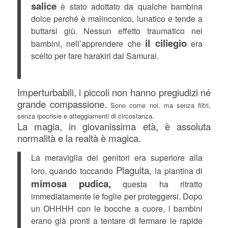
salice
è stato adottato da qualche bambina
dolce perché è malinconico, lunatico e tende a
buttarsi giù. Nessun effetto traumatico nei
il ciliegio
bambini, nell’apprendere che
era
scelto per fare harakiri dai Samurai.
Imperturbabili, i piccoli non hanno pregiudizi né
grande compassione.
Sono come noi, ma senza filtri,
senza ipocrisie e atteggiamenti di circostanza.
La magia, in giovanissima età, è assoluta
normalità e la realtà è magica.
La meraviglia dei genitori era superiore alla
Plaguita,
loro, quando toccando
la piantina di
mimosa pudica,
questa ha ritratto
immediatamente le foglie per proteggersi. Dopo
un OHHHH con le bocche a cuore, i bambini
erano già pronti a tentare di fermare le rapide