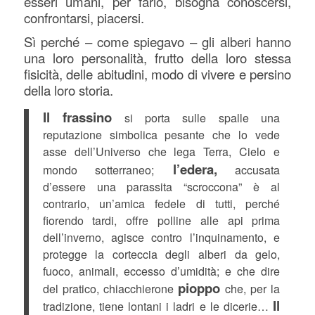
esseri umani, per farlo, bisogna conoscersi,
confrontarsi, piacersi.
Sì perché – come spiegavo – gli alberi hanno
una loro personalità, frutto della loro stessa
fisicità, delle abitudini, modo di vivere e persino
della loro storia.
Il frassino
si porta sulle spalle una
reputazione simbolica pesante che lo vede
asse dell’Universo che lega Terra, Cielo e
l’edera,
mondo sotterraneo;
accusata
d’essere una parassita “scroccona” è al
contrario, un’amica fedele di tutti, perché
fiorendo tardi, offre polline alle api prima
dell’inverno, agisce contro l’inquinamento, e
protegge la corteccia degli alberi da gelo,
fuoco, animali, eccesso d’umidità; e che dire
pioppo
del pratico, chiacchierone
che, per la
Il
tradizione, tiene lontani i ladri e le dicerie…