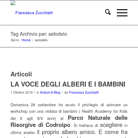
Tag Archivio per: asfodelo
Sei in:
Home
/
asfodelo
Articoli
LA VOCE DEGLI ALBERI E I BAMBINI
/
/
1 Ottobre 2019
in
Articoli di Blog
da
Francesca Zucchiatti
Domenica 29 settembre ho avuto il privilegio di animare un
workshop con una nidiata di bambini ( Health Academy for Kids
Parco Naturale delle
dai 6 agli 8/9 anni) al
Risorgive di Codroipo
scegliere
. Si trattava di
in
il proprio albero amico. E come fra
ultima analisi