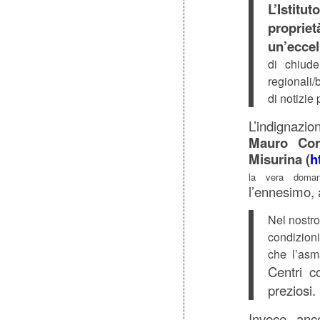
L’Istitu
propri
un’eccel
di chiud
regionali/
di notizie
L’indignazio
Mauro Cor
Misurina (
h
la vera doma
l’ennesimo, 
Nel nostr
condizioni
che l’asm
Centri 
preziosi.
Invece, anc