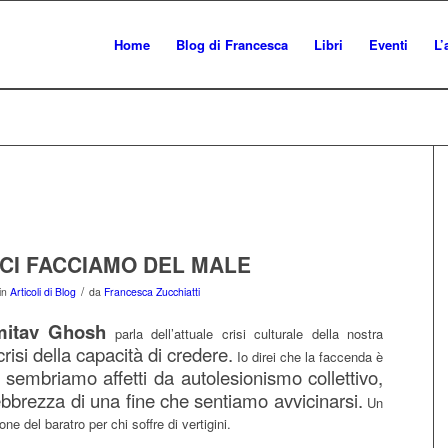
Home
Blog di Francesca
Libri
Eventi
L’
 CI FACCIAMO DEL MALE
/
in
Articoli di Blog
da
Francesca Zucchiatti
itav Ghosh
parla dell’attuale crisi culturale della nostra
crisi della capacità di credere.
Io direi che la faccenda è
sembriamo affetti da autolesionismo collettivo,
l’ebbrezza di una fine che sentiamo avvicinarsi.
Un
one del baratro per chi soffre di vertigini.