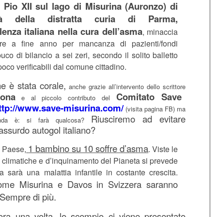
to Pio XII sul lago di Misurina (Auronzo) di
età della distratta curia di Parma,
lenza italiana nella cura dell’asma
, minaccia
ere a fine anno per mancanza di pazienti/fondi
buco di bilancio a sei zeri, secondo il solito balletto
 poco verificabili dal comune cittadino.
ne è stata corale,
anche grazie all’intervento dello scrittore
ona
Comitato Save
e al piccolo contributo del
ttp://www.save-misurina.com/
(visita pagina FB) ma
Riusciremo ad evitare
nda è: si farà qualcosa?
assurdo autogol italiano?
1 bambino su 10 soffre d’asma
o Paese,
. Viste le
 climatiche e d’inquinamento del Pianeta si prevede
a sarà una malattia infantile in costante crescita.
come Misurina e Davos in Svizzera saranno
 Sempre di più.
ora una volta, lo scempio ci viene presentato