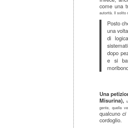
come una tri
autorità. Il soli
Posto che
una volta
di logi
sistemat
dopo pez
e si ba
moribondo
Una petizio
Misurina),
un
gente, quella ve
qualcuno
ci
cordoglio.