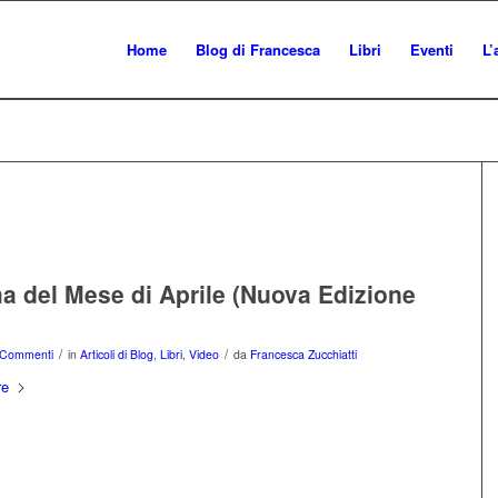
Home
Blog di Francesca
Libri
Eventi
L’
ma del Mese di Aprile (Nuova Edizione
/
/
 Commenti
in
Articoli di Blog
,
Libri
,
Video
da
Francesca Zucchiatti
re