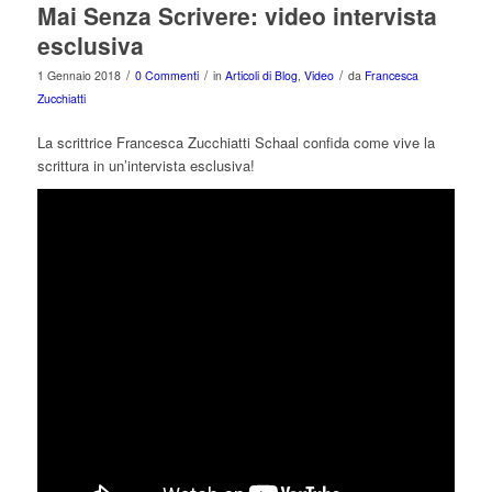
Mai Senza Scrivere: video intervista
esclusiva
/
/
/
1 Gennaio 2018
0 Commenti
in
Articoli di Blog
,
Video
da
Francesca
Zucchiatti
La scrittrice Francesca Zucchiatti Schaal confida come vive la
scrittura in un’intervista esclusiva!