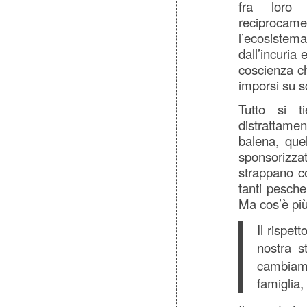
fra loro 
reciproca
l’ecosistem
dall’incuria
coscienza c
imporsi su sc
Tutto si t
distrattame
balena, quel
sponsorizza
strappano c
tanti pesche
Ma cos’è più
Il rispet
nostra s
cambiame
famiglia,