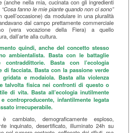
se (anche nella mia, cucinata con gli ingredienti
o
“Cosa fanno le mie piante quando non ci sono”
n quell’occasione) da modulare in una pluralità
 andavano dal campo prettamente commerciale
mo (vera vocazione della Fiera) a quello
ura, dall’arte alla cultura.
mento quindi, anche del concetto stesso
no ambientalista. Basta con le battaglie
 e contraddittorie. Basta con l’ecologia
e di facciata. Basta con la passione verde
, gridata e modaiola. Basta alla violenza
e talvolta fisica nei confronti di questo o
tile di vita. Basta all’ecologia inutilmente
 e controproducente, infantilmente legata
ssato irrecuperabile.
è cambiato, demograficamente esploso,
te inquinato, desertificato, illuminato 24h su
 nel rumore costante, soffocato dai rifiuti, ma