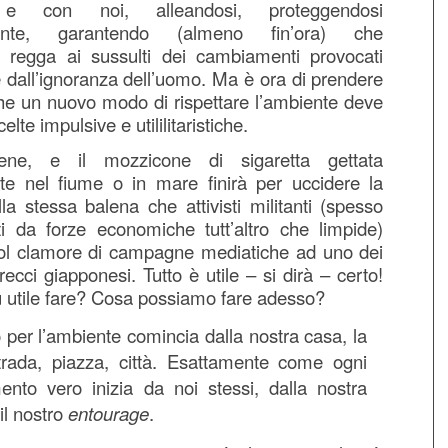
e con noi, alleandosi, proteggendosi
mente, garantendo (almeno fin’ora) che
a regga ai sussulti dei cambiamenti provocati
 e dall’ignoranza dell’uomo. Ma è ora di prendere
he un nuovo modo di rispettare l’ambiente deve
elte impulsive e utililitaristiche.
iene, e il mozzicone di sigaretta gettata
nte nel fiume o in mare finirà per uccidere la
la stessa balena che attivisti militanti (spesso
ti da forze economiche tutt’altro che limpide)
ol clamore di campagne mediatiche ad uno dei
recci giapponesi. Tutto è utile – si dirà – certo!
 utile fare? Cosa possiamo fare adesso?
to per l’ambiente comincia dalla nostra casa, la
trada, piazza, città. Esattamente come ogni
nto vero inizia da noi stessi, dalla nostra
 il nostro
entourage
.