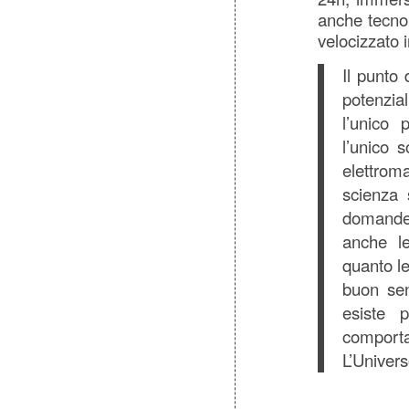
anche tecno
velocizzato in
Il punto
potenzial
l’unico 
l’unico s
elettrom
scienza 
domande
anche l
quanto le 
buon sen
esiste 
comport
L’Univers