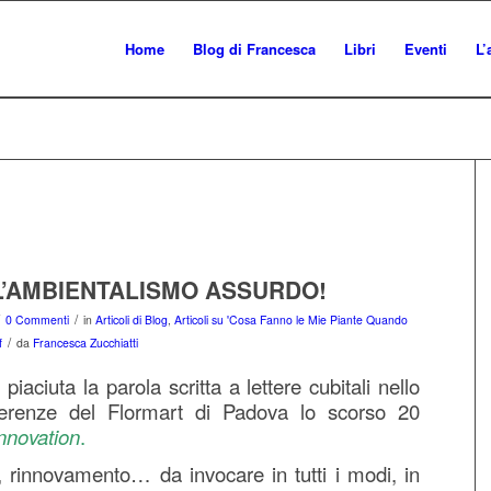
Home
Blog di Francesca
Libri
Eventi
L’
L’AMBIENTALISMO ASSURDO!
/
0 Commenti
in
Articoli di Blog
,
Articoli su 'Cosa Fanno le Mie Piante Quando
/
f
da
Francesca Zucchiatti
piaciuta la parola scritta a lettere cubitali nello
ferenze del Flormart di Padova lo scorso 20
nnovation
.
 rinnovamento… da invocare in tutti i modi, in