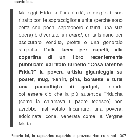
filosovietica.
Ma oggi Frida fa l’unanimità, o meglio il suo
ritratto con le sopracciglione unite (perchè sono
certa che pochi saprebbero citarmi una sua
opera) è diventato un
brand
, un talismano per
assicurare vendite, profitti e una generale
simpatia.
Dalla lacca per capelli, alla
copertina di un libro recentemente
pubblicato dal titolo furbetto “Cosa farebbe
Frida?” la povera artista giganteggia su
poster, mug, t-shirt, pins, borsette e tutta
una paccottiglia di gadget,
finendo
coll’essere ciò che la più autentica Friducha
(come la chiamava il padre tedesco) non
avrebbe mai voluto incarnare: una povera,
sdolcinata icona, venerata come la Vergine
Maria.
Proprio lei, la ragazzina caparbia e provocatrice nata nel 1907,