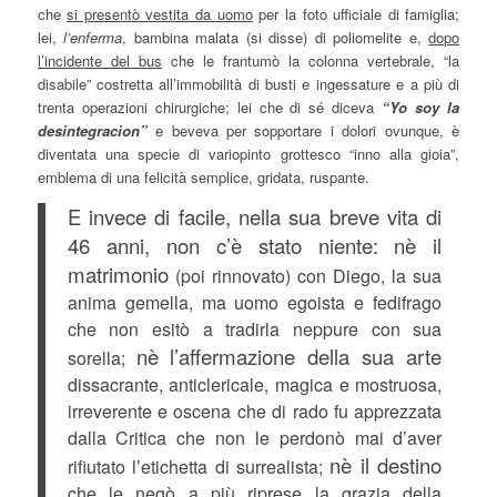
che
si presentò vestita da uomo
per la foto ufficiale di famiglia;
lei,
l’enferma
, bambina malata (si disse) di poliomelite e,
dopo
l’incidente del bus
che le frantumò la colonna vertebrale, “la
disabile” costretta all’immobilità di busti e ingessature e a più di
trenta operazioni chirurgiche; lei che di sé diceva
“Yo soy la
desintegracion”
e beveva per sopportare i dolori ovunque, è
diventata una specie di variopinto grottesco “inno alla gioia”,
emblema di una felicità semplice, gridata, ruspante.
E invece di facile, nella sua breve vita di
46 anni, non c’è stato niente:
nè il
matrimonio
(poi rinnovato) con Diego, la sua
anima gemella, ma uomo egoista e fedifrago
che non esitò a tradirla neppure con sua
nè l’affermazione della sua arte
sorella;
dissacrante, anticlericale, magica e mostruosa,
irreverente e oscena che di rado fu apprezzata
dalla Critica che non le perdonò mai d’aver
nè il destino
rifiutato l’etichetta di surrealista;
che le negò a più riprese la grazia della