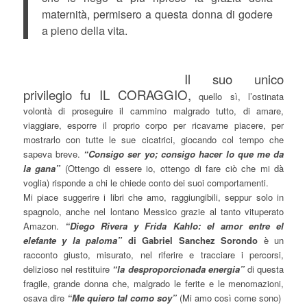
maternità, permisero a questa donna di godere
a pieno della vita.
Il suo unico
privilegio fu IL CORAGGIO,
quello sì, l’ostinata
volontà di proseguire il cammino malgrado tutto, di amare,
viaggiare, esporre il proprio corpo per ricavarne piacere, per
mostrarlo con tutte le sue cicatrici, giocando col tempo che
sapeva breve.
“Consigo ser yo; consigo hacer lo que me da
la gana”
(Ottengo di essere io, ottengo di fare ciò che mi dà
voglia) risponde a chi le chiede conto dei suoi comportamenti.
Mi piace suggerire i libri che amo, raggiungibili, seppur solo in
spagnolo, anche nel lontano Messico grazie al tanto vituperato
Amazon.
“Diego Rivera y Frida Kahlo: el amor entre el
elefante y la paloma”
di Gabriel Sanchez Sorondo
è un
racconto giusto, misurato, nel riferire e tracciare i percorsi,
delizioso nel restituire
“la desproporcionada energia”
di questa
fragile, grande donna che, malgrado le ferite e le menomazioni,
osava dire
“Me quiero tal como soy”
(Mi amo così come sono)