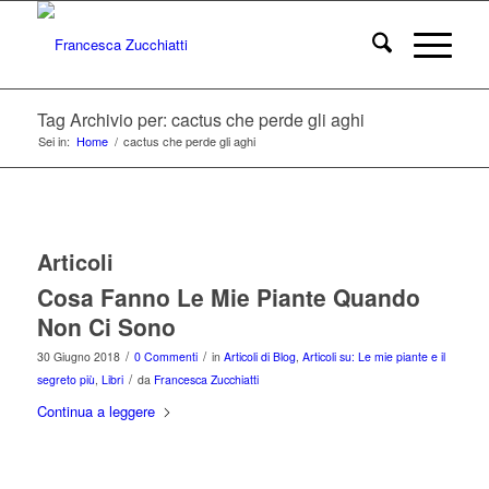
Tag Archivio per: cactus che perde gli aghi
Sei in:
Home
/
cactus che perde gli aghi
Articoli
Cosa Fanno Le Mie Piante Quando
Non Ci Sono
/
/
30 Giugno 2018
0 Commenti
in
Articoli di Blog
,
Articoli su: Le mie piante e il
/
segreto più
,
Libri
da
Francesca Zucchiatti
Continua a leggere