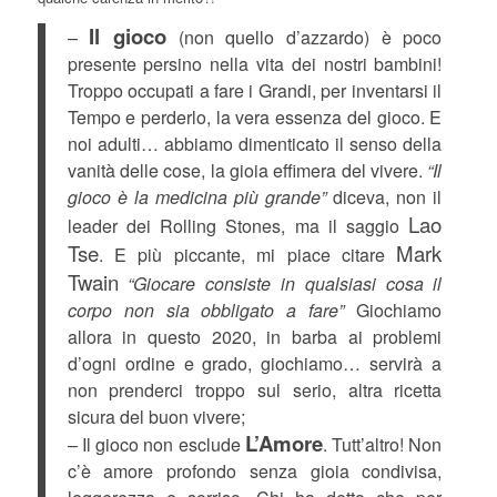
Il gioco
–
(non quello d’azzardo) è poco
presente persino nella vita dei nostri bambini!
Troppo occupati a fare i Grandi, per inventarsi il
Tempo e perderlo, la vera essenza del gioco. E
noi adulti… abbiamo dimenticato il senso della
vanità delle cose, la gioia effimera del vivere.
“Il
gioco è la medicina più grande”
diceva, non il
Lao
leader dei Rolling Stones, ma il saggio
Tse
Mark
. E più piccante, mi piace citare
Twain
“Giocare consiste in qualsiasi cosa il
corpo non sia obbligato a fare”
Giochiamo
allora in questo 2020, in barba ai problemi
d’ogni ordine e grado, giochiamo… servirà a
non prenderci troppo sul serio, altra ricetta
sicura del buon vivere;
L’Amore
– Il gioco non esclude
. Tutt’altro! Non
c’è amore profondo senza gioia condivisa,