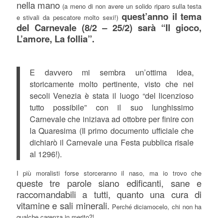
nella mano
(a meno di non avere un solido riparo sulla testa
quest’anno il tema
e stivali da pescatore molto sexi!)
del Carnevale (8/2 – 25/2) sarà “Il gioco,
L’amore, La follia”.
E davvero mi sembra un’ottima idea,
storicamente molto pertinente, visto che nei
secoli Venezia è stata il luogo “del licenzioso
tutto possibile” con il suo lunghissimo
Carnevale che iniziava ad ottobre per finire con
la Quaresima (Il primo documento ufficiale che
dichiarò il Carnevale una Festa pubblica risale
al 1296!).
I più moralisti forse storceranno il naso, ma io trovo che
queste tre parole siano edificanti, sane e
raccomandabili a tutti, quanto una cura di
vitamine e sali minerali.
Perché diciamocelo, chi non ha
qualche carenza in merito?!