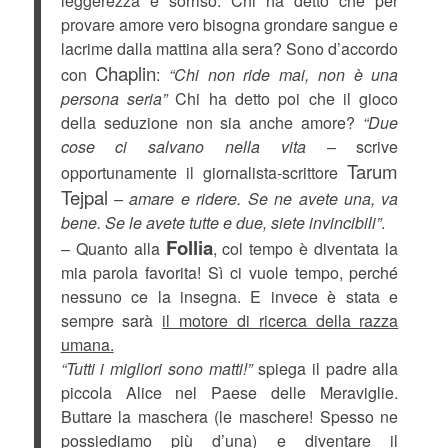
leggerezza e sorriso. Chi ha detto che per
provare amore vero bisogna grondare sangue e
lacrime dalla mattina alla sera? Sono d’accordo
Chaplin
con
:
“Chi non ride mai, non è una
persona seria”
Chi ha detto poi che il gioco
della seduzione non sia anche amore?
“Due
cose ci salvano nella vita
– scrive
Tarum
opportunamente il giornalista-scrittore
Tejpal
–
amare e ridere. Se ne avete una, va
bene. Se le avete tutte e due, siete invincibili”
.
Follia
– Quanto alla
, col tempo è diventata la
mia parola favorita! Sì ci vuole tempo, perché
nessuno ce la insegna. E invece è stata e
sempre sarà
il motore di ricerca della razza
umana.
“Tutti i migliori sono matti!”
spiega il padre alla
piccola Alice nel Paese delle Meraviglie.
Buttare la maschera (le maschere! Spesso ne
possiediamo più d’una) e diventare il