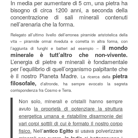
In media per aumentare di 5 cm, una pietra ha
bisogno di circa 1200 anni, a seconda della
concentrazione di sali minerali contenuti
nell’arenaria che la forma.
Relegato all’ultimo livello dell’erronea piramide aristotelica della
vita – piramide ormai riveduta e corretta in altra forma, con
il mondo
l’aggiunta di funghi e batteri ad esempio –
minerale è tutt’altro che non-vivente.
L’energia di pietre e minerali è fondamentale
per l’equilibrio di quell’organismo palpitante che
è il nostro Pianeta Madre.
pietra
La ricerca della
filosofale,
d’altronde, ha sempre evocato la segreta
corrispondenza fra Cosmo e Terra.
Non solo, minerali e cristalli hanno sempre
avuto
la proprietà di potenziare la struttura
energetica umana e ristabilire disarmonie dei
vari corpi sottili di cui è formato il nostro corpo
fisico.
Nell’
antico Egitto
si usava polverizzare