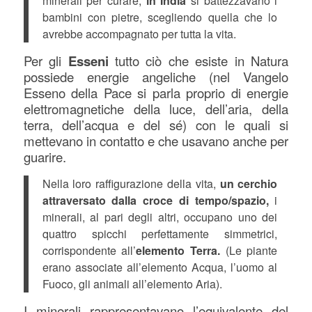
minerali per curare,
in India
si battezzavano i
bambini con pietre, scegliendo quella che lo
avrebbe accompagnato per tutta la vita.
Per gli
Esseni
tutto ciò che esiste in Natura
possiede energie angeliche (nel Vangelo
Esseno della Pace si parla proprio di energie
elettromagnetiche della luce, dell’aria, della
terra, dell’acqua e del sé) con le quali si
mettevano in contatto e che usavano anche per
guarire.
Nella loro raffigurazione della vita,
un cerchio
attraversato dalla croce di tempo/spazio,
i
minerali, al pari degli altri, occupano uno dei
quattro spicchi perfettamente simmetrici,
corrispondente all’
elemento Terra.
(Le piante
erano associate all’elemento Acqua, l’uomo al
Fuoco, gli animali all’elemento Aria).
I minerali rappresentavano l’equivalente del