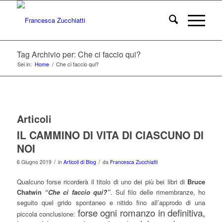
Tag Archivio per: Che ci faccio qui?
Sei in:
Home
/
Che ci faccio qui?
Articoli
IL CAMMINO DI VITA DI CIASCUNO DI
NOI
/
/
6 Giugno 2019
in
Articoli di Blog
da
Francesca Zucchiatti
Qualcuno forse ricorderà il titolo di uno dei più bei libri di
Bruce
Chatwin
“Che ci faccio qui?”
. Sul filo delle rimembranze, ho
seguito quel grido spontaneo e nitido fino all’approdo di una
forse ogni romanzo in definitiva,
piccola conclusione: