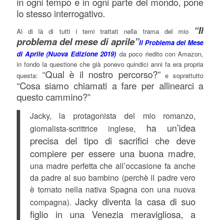
in ogni tempo e in ogni parte del mondo, pone
lo stesso interrogativo.
“Il
Al di là di tutti i temi trattati nella trama del mio
problema del mese di aprile”
Il Problema del Mese
di Aprile (Nuova Edizione 2019)
da poco riedito con Amazon,
in fondo la questione che già ponevo quindici anni fa era propria
“Qual è il nostro percorso?”
questa:
e soprattutto
“Cosa siamo chiamati a fare per allinearci a
questo cammino?”
Jacky, la protagonista del mio romanzo,
ha un’idea
giornalista-scrittrice inglese,
precisa del tipo di sacrifici che deve
compiere per essere una buona madre
,
una madre perfetta che all’occasione fa anche
da padre al suo bambino (perchè il padre vero
è tornato nella nativa Spagna con una nuova
Jacky diventa la casa di suo
compagna).
figlio in una Venezia meravigliosa, a