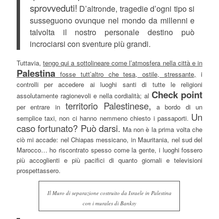
sprovveduti!
D’altronde, tragedie d’ogni tipo si
susseguono ovunque nel mondo da millenni e
talvolta il nostro personale destino può
incrociarsi con sventure più grandi.
Tuttavia,
tengo qui a sottolineare come l’atmosfera nella città e in
Palestina
fosse tutt’altro che tesa, ostile, stressante,
i
controlli per accedere ai luoghi santi di tutte le religioni
Check point
assolutamente ragionevoli e nella cordialità; al
territorio Palestinese,
per entrare in
a bordo di un
Un
semplice taxi, non ci hanno nemmeno chiesto i passaporti.
caso fortunato? Può darsi.
Ma non è la prima volta che
ciò mi accade: nel Chiapas messicano, in Mauritania, nel sud del
Marocco… ho riscontrato spesso come la gente, i luoghi fossero
più accoglienti e più pacifici di quanto giornali e televisioni
prospettassero.
Il Muro di separazione costruito da Israele in Palestina
con i murales di Banksy