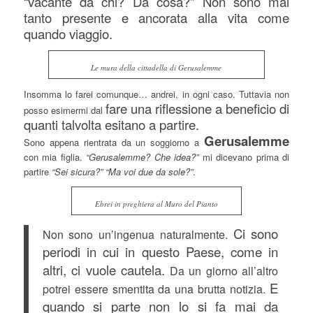
“vacante da chi? Da cosa?” Non sono mai
tanto presente e ancorata alla vita come
quando viaggio.
Le mura della cittadella di Gerusalemme
Insomma lo farei comunque… andrei, in ogni caso. Tuttavia non
fare una riflessione a beneficio di
posso esimermi dal
quanti talvolta esitano a partire.
Gerusalemme
Sono appena rientrata da un soggiorno a
con mia figlia.
“Gerusalemme? Che idea?”
mi dicevano prima di
partire
“Sei sicura?” “Ma voi due da sole?”
.
Ebrei in preghiera al Muro del Pianto
Ci sono
Non sono un’ingenua naturalmente.
periodi in cui in questo Paese, come in
altri, ci vuole cautela.
Da un giorno all’altro
E
potrei essere smentita da una brutta notizia.
quando si parte non lo si fa mai da