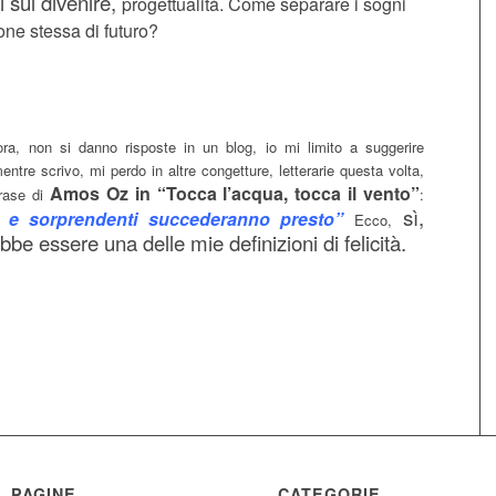
i sul divenire,
progettualità. Come separare i sogni
one stessa di futuro?
ra, non si danno risposte in un blog, io mi limito a suggerire
entre scrivo, mi perdo in altre congetture, letterarie questa volta,
Amos Oz in “Tocca l’acqua, tocca il vento”
frase di
:
sì,
li e sorprendenti succederanno presto”
Ecco,
be essere una delle mie definizioni di felicità.
PAGINE
CATEGORIE