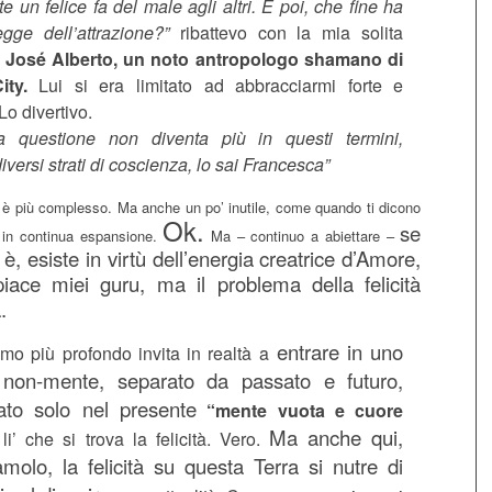
nte un felice fa del male agli altri. E poi, che fine ha
egge dell’attrazione?”
ribattevo con la mia solita
a
José Alberto, un noto antropologo shamano di
ity.
Lui si era limitato ad abbracciarmi forte e
Lo divertivo.
a questione non diventa più in questi termini,
versi strati di coscienza, lo sai Francesca”
 è più complesso. Ma anche un po’ inutile, come quando ti dicono
Ok.
se
 in continua espansione.
Ma – continuo a abiettare –
 è, esiste in virtù dell’energia creatrice d’Amore,
piace miei guru, ma il problema della felicità
.
entrare in uno
mo più profondo invita in realtà a
 non-mente, separato da passato e futuro,
ato solo nel presente
“mente vuota e cuore
Ma anche qui,
i’ che si trova la felicità. Vero.
molo, la felicità su questa Terra si nutre di