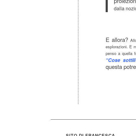
proiezion
dalla nozi
E allora?
Allo
esplorazioni. E m
penso a quella 
“Cose sotti
questa potreb
SITO DI FRANCESCA