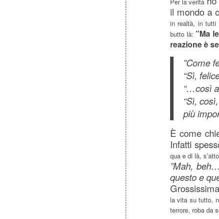
ho 
Per la verità
il mondo a c
in realtà, in tut
”Ma lei
butto là:
reazione è s
”Come fe
“Sì, felic
“…così a
“Sì, così
più impor
È come chied
Infatti spess
qua e di là, s’att
”Mah, beh… 
questo e que
Grossissima
la vita su tutto,
terrore, roba da 