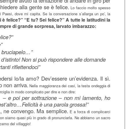
sempre avuto la tentazione di andare in giro per
hiedere alla gente se è felice.
Lo faccio molto spesso
ti i Paesi, dove mi capita. Se la conversazione s’allarga un po’, la
 è felice?” “E tu? Sei felice?” A tutte le latitudini la
empre di grande sorpresa, larvato imbarazzo:
lice?”
e”
 bruciapelo…”
, d’istinto! Non si può rispondere alle domande
tanti riflettendoci”
ersi lo/la amo? Dev’essere un’evidenza. Il sì.
o non arriva.
Nella maggioranza dei casi, la testa ondeggia di
orciglia in modo complicato per dire e non dire:
– e poi per sottrazione – non mi lamento, ho
st’altro…Felicità è una parola grossa!”
, ne convengo. Ma semplice.
E a forza di complicarci
 non siamo quasi più in grado di pronunciarla. Ne abbiamo un sacro
scemo del villaggio!