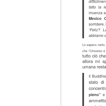
difficilme
fatto la l
irruenza 
Mexico C
sorridere. 
“Feliz? L
abbiamo di
Lo sapevo certo,
che l’Universo è
tutto ciò che
allora mi s
umana resta
Il Buddhis
stato di
concentr
pieno”
e l
ammettia