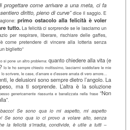
 di progettare come arrivare a una meta, ci fa
 sentiero diritto, pieno di curve”
dice il saggio. E
primo ostacolo alla felicità è voler
ragione:
re tutto.
La felicità ci sorprende se le lasciamo un
zio per respirare, liberare, rischiare delle gaffes,
i è come pretendere di vincere alla lotteria senza
n biglietto”
quanto chiedere alla vita (e
o si pone un altro problema:
?
Io le ho sempre chiesto moltissimo, lasciarmi soddisfare le mie
i, lo scrivere, le case, d’amare e d’essere amata di vero amore…
enti, le delusioni sono sempre dietro l’angolo. La
peso, ma ti sorprende. L’altra è la soluzione
“Non
esso genericamente riassunta e banalizzata nella frase
lla”
.
 bacco! Se sono qua io mi aspetto, mi aspetto
o! Se sono qua io ci provo a volare alto, senza
e la felicità s’irradia, condivide, è utile a tutti –