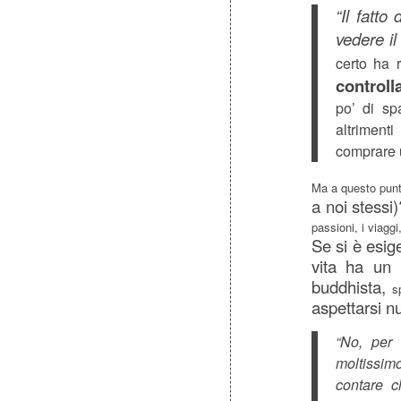
“Il fatto
vedere il
certo ha 
controlla
po’ di spa
altriment
comprare u
Ma a questo punt
a noi stessi)
passioni, i viagg
Se si è esig
vita ha un 
buddhista,
sp
aspettarsi nu
“No, per
moltissim
contare ch