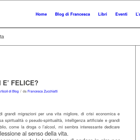
Home
Blog di Francesca
Libri
Eventi
L’
ta
I E’ FELICE?
/
rticoli di Blog
da
Francesca Zucchiatti
di grandi migrazioni per una vita migliore, di crisi economica e
a spiritualità o pseudo-spiritualità, intelligenza artificiale e grandi
 oblio, come la droga o l’alcool, mi sembra interessante dedicare
lessione al senso della vita.