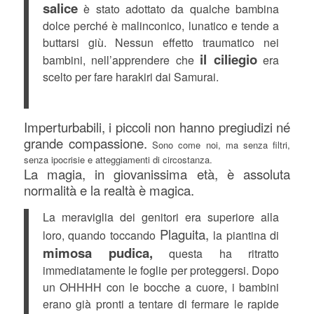
salice
è stato adottato da qualche bambina
dolce perché è malinconico, lunatico e tende a
buttarsi giù. Nessun effetto traumatico nei
il ciliegio
bambini, nell’apprendere che
era
scelto per fare harakiri dai Samurai.
Imperturbabili, i piccoli non hanno pregiudizi né
grande compassione.
Sono come noi, ma senza filtri,
senza ipocrisie e atteggiamenti di circostanza.
La magia, in giovanissima età, è assoluta
normalità e la realtà è magica.
La meraviglia dei genitori era superiore alla
Plaguita,
loro, quando toccando
la piantina di
mimosa pudica,
questa ha ritratto
immediatamente le foglie per proteggersi. Dopo
un OHHHH con le bocche a cuore, i bambini
erano già pronti a tentare di fermare le rapide