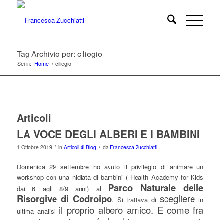
Tag Archivio per: ciliegio
Sei in:
Home
/
ciliegio
Articoli
LA VOCE DEGLI ALBERI E I BAMBINI
/
/
1 Ottobre 2019
in
Articoli di Blog
da
Francesca Zucchiatti
Domenica 29 settembre ho avuto il privilegio di animare un
workshop con una nidiata di bambini ( Health Academy for Kids
Parco Naturale delle
dai 6 agli 8/9 anni) al
Risorgive di Codroipo
scegliere
. Si trattava di
in
il proprio albero amico. E come fra
ultima analisi