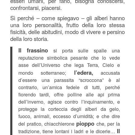
esseri umani, per farlo, bisogna conoscersi,
confrontarsi, piacersi.
Sì perché – come spiegavo – gli alberi hanno
una loro personalità, frutto della loro stessa
fisicità, delle abitudini, modo di vivere e persino
della loro storia.
Il frassino
si porta sulle spalle una
reputazione simbolica pesante che lo vede
asse dell’Universo che lega Terra, Cielo e
l’edera,
mondo sotterraneo;
accusata
d’essere una parassita “scroccona” è al
contrario, un’amica fedele di tutti, perché
fiorendo tardi, offre polline alle api prima
dell’inverno, agisce contro l’inquinamento, e
protegge la corteccia degli alberi da gelo,
fuoco, animali, eccesso d’umidità; e che dire
pioppo
del pratico, chiacchierone
che, per la
Il
tradizione, tiene lontani i ladri e le dicerie…