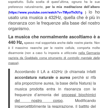
soprattutto. Sulla scelta di quest’ultima, ognuno ha le sue
preferenze naturalmente,
per la mia meditazione dell’albero
io ho
(
https://www.youtube.com/watch?v=TMyofTe3U1g
)
usato una musica a 432Hz,
quella che è più in
risonanza con le frequenze alla base del nostro
organismo.
La musica che normalmente ascoltiamo è a
440 Hz,
spesso mal sopportata anche dalle nostre piante. Non
è il massimo neanche per le nostre cellule, comporta molte
disarmonie (non a caso fu imposta e utilizzata
nella Germania
nazista da Goebbels come strumento di
controllo mentale delle
masse
).
Accordando il LA a 432Hz (è chiamata infatti
accordatura naturale o aurea
perchè si rifà
alla proporzione aurea, la base della Natura) la
musica prodotta entra in risonanza con le
frequenze d’armonia dei
processi biochimici
del nostro corpo
. Modificando
impercettibilmente la respirazione, il battito del