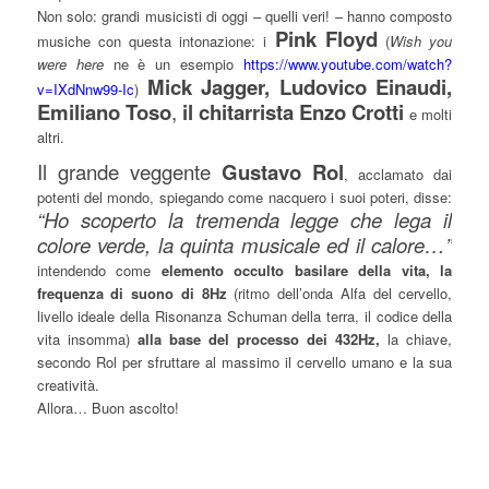
Non solo: grandi musicisti di oggi – quelli veri! – hanno composto
Pink Floyd
musiche con questa intonazione: i
(
Wish you
were here
ne è un esempio
https://www.youtube.com/watch?
Mick Jagger,
Ludovico Einaudi,
v=IXdNnw99-Ic
)
Emiliano Toso
,
il chitarrista Enzo Crotti
e molti
altri.
Il grande veggente
Gustavo Rol
, acclamato dai
potenti del mondo, spiegando come nacquero i suoi poteri, disse:
“Ho scoperto la tremenda legge che lega il
colore verde, la quinta musicale ed il calore…”
intendendo come
elemento occulto basilare della vita, la
frequenza di suono di 8Hz
(ritmo dell’onda Alfa del cervello,
livello ideale della Risonanza Schuman della terra, il codice della
vita insomma)
alla base del processo dei 432Hz,
la chiave,
secondo Rol per sfruttare al massimo il cervello umano e la sua
creatività.
Allora… Buon ascolto!