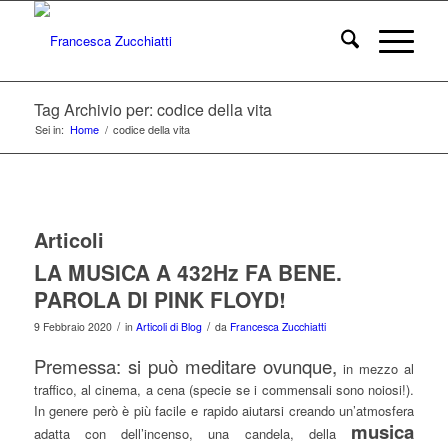
Tag Archivio per: codice della vita
Sei in:
Home
/
codice della vita
Articoli
LA MUSICA A 432Hz FA BENE.
PAROLA DI PINK FLOYD!
/
/
9 Febbraio 2020
in
Articoli di Blog
da
Francesca Zucchiatti
Premessa: si può meditare ovunque,
in mezzo al
traffico, al cinema, a cena (specie se i commensali sono noiosi!).
In genere però è più facile e rapido aiutarsi creando un’atmosfera
musica
adatta con dell’incenso, una candela, della