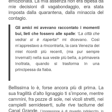
emozionata. La mia assenza non era dipesa da
mie decisioni di vagabondaggio, era stata
imposta dalla quarantena, dalla minaccia del
contagio.
Gli amici mi avevano raccontato i momenti
bui, lieti che fossero alle spalle
:
“La città che
vedrai si è riaperta!”
mi dicevano. Così
m’apprestavo a rincontrarla, la cara Venezia dei
miei ricordi più recenti, (ma pur sempre
invernali) nella sua veste più bella, a primavera
inoltrata, quando si trasforma in una
principessa da fiaba.
Bellissima lo è, forse ancora più di prima. La
sua fragilità d’alto lignaggio ti s’impone, mentre
cammini, fra pozze di sole, nei vicoli stretti, nei
campielli semideserti, sulle rive taciturne del
Canal Grande.
L’impressione è di risveglio indolenzito, in