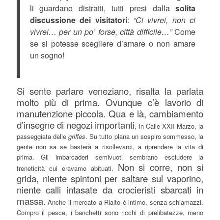
li guardano distratti, tutti presi dalla
solita
discussione dei visitatori
:
“Ci vivrei, non ci
vivrei… per un po’ forse, città difficile…”
Come
se si potesse scegliere d’amare o non amare
un sogno!
Si sente parlare veneziano, risalta la parlata
molto più di prima. Ovunque c’è lavorio di
manutenzione piccola. Qua e là, cambiamento
d’insegne di negozi importanti
, in Calle XXII Marzo, la
passeggiata delle
griffes
. Su tutto plana un sospiro sommesso, la
gente non sa se basterà a risollevarci, a riprendere la vita di
prima. Gli imbarcaderi semivuoti sembrano escludere la
Non si corre, non si
freneticità cui eravamo abituati.
grida, niente spintoni per saltare sul vaporino,
niente calli intasate da crocieristi sbarcati in
massa.
Anche il mercato a Rialto è intimo, senza schiamazzi.
Compro il pesce, i banchetti sono ricchi di prelibatezze, meno