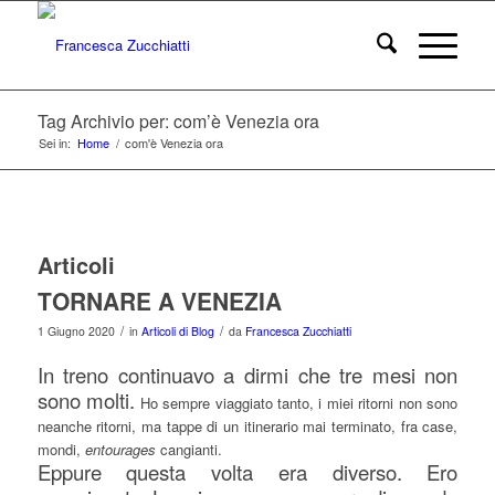
Tag Archivio per: com’è Venezia ora
Sei in:
Home
/
com'è Venezia ora
Articoli
TORNARE A VENEZIA
/
/
1 Giugno 2020
in
Articoli di Blog
da
Francesca Zucchiatti
In treno continuavo a dirmi che tre mesi non
sono molti.
Ho sempre viaggiato tanto, i miei ritorni non sono
neanche ritorni, ma tappe di un itinerario mai terminato, fra case,
mondi,
entourages
cangianti.
Eppure questa volta era diverso. Ero