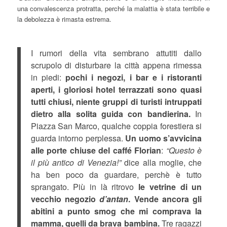
una convalescenza protratta, perché la malattia è stata terribile e
la debolezza è rimasta estrema.
I rumori della vita sembrano attutiti dallo
scrupolo di disturbare la città appena rimessa
in piedi:
pochi i negozi, i bar e i ristoranti
aperti, i gloriosi hotel terrazzati sono quasi
tutti chiusi, niente gruppi di turisti intruppati
dietro alla solita guida con bandierina.
In
Piazza San Marco, qualche coppia forestiera si
guarda intorno perplessa.
Un uomo s’avvicina
alle porte chiuse del caffé Florian
:
“Questo è
il più antico di Venezia!”
dice alla moglie, che
ha ben poco da guardare, perchè è tutto
sprangato. Più in là ritrovo
le vetrine di un
vecchio negozio
d’antan
. Vende ancora gli
abitini a punto smog che mi comprava la
mamma, quelli da brava bambina.
Tre ragazzi