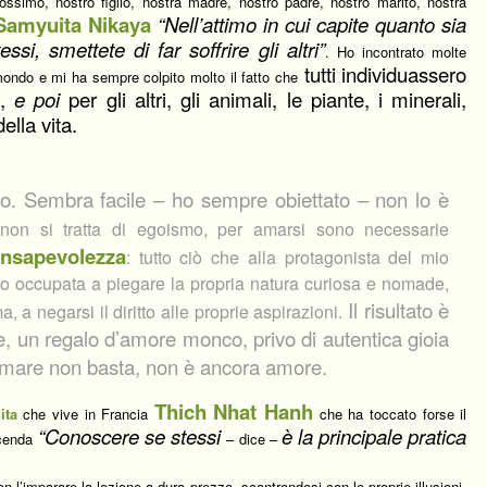
ossimo, nostro figlio, nostra madre, nostro padre, nostro marito, nostra
Samyuita Nikaya
“Nell’attimo in cui capite quanto sia
si, smettete di far soffrire gli altri”
. Ho incontrato molte
tutti individuassero
 mondo e mi ha sempre colpito molto il fatto che
i,
e poi
per gli altri, gli animali, le piante, i minerali,
ella vita.
to. Sembra facile – ho sempre obiettato – non lo è
on si tratta di egoismo, per amarsi sono necessarie
nsapevolezza
: tutto ciò che alla protagonista del mio
ppo occupata a piegare la propria natura curiosa e nomade,
Il risultato è
a, a negarsi il diritto alle proprie aspirazioni.
le, un regalo d’amore monco, privo di autentica gioia
 amare non basta, non è ancora amore.
Thich Nhat Hanh
ita
che vive in Francia
che ha toccato forse il
“Conoscere se stessi
è la principale pratica
ccenda
– dice –
 l’imparare la lezione a duro prezzo, scontrandosi con le proprie illusioni.