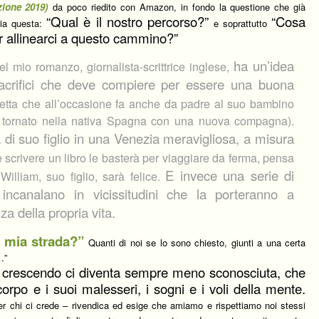
zione 2019)
da poco riedito con Amazon, in fondo la questione che già
“Qual è il nostro percorso?”
“Cosa
ria questa:
e soprattutto
r allinearci a questo cammino?”
ha un’idea
el mio romanzo, giornalista-scrittrice inglese,
sacrifici che deve compiere per essere una buona
etta che all’occasione fa anche da padre al suo bambino
è tornato nella nativa Spagna con una nuova compagna).
 di suo figlio in una Venezia meravigliosa, a misura
scrivere un libro le basterà per viaggiare da ferma, pensa
E invece una serie di
William, suo figlio, sarà felice.
 incanalano in vicissitudini che la porteranno a
za della propria vita.
a mia strada?”
Quanti di noi se lo sono chiesto, giunti a una certa
…”
e crescendo ci diventa sempre meno sconosciuta, che
corpo e i suoi malesseri, i sogni e i voli della mente.
r chi ci crede – rivendica ed esige che amiamo e rispettiamo noi stessi