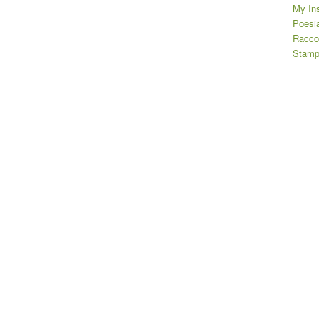
My In
Poesia
Raccon
Stam