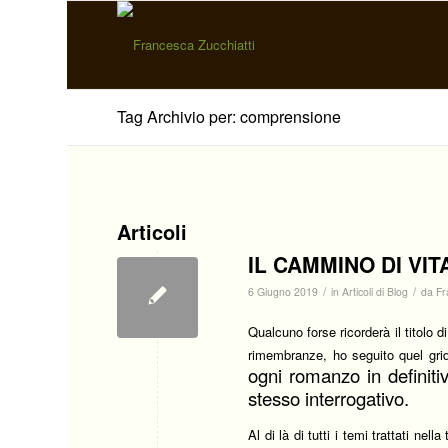
Tag Archivio per: comprensione
Articoli
IL CAMMINO DI VIT
/
/
6 Giugno 2019
in
Articoli di Blog
da
Fr
Qualcuno forse ricorderà il titolo di
rimembranze, ho seguito quel grid
ogni romanzo in definiti
stesso interrogativo.
Al di là di tutti i temi trattati nel