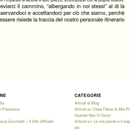
viarci il cammino, “albergando in noi stessi” al di là
sservandoci e accettandoci per ciò che siamo, perchè
ssere risiede la traccia del nostro personale itinerario
INE
CATEGORIE
fia
Articoli di Blog
di Francesca
Articoli su 'Cosa Fanno le Mie P
i
Quando Non Ci Sono'
sca Zucchiatti – Il Sito Ufficiale
Articoli su: Le mie piante e il seg
più