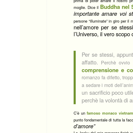
prima di poter amare il nostro pr
Buddha nel 
moglie. Dice il
importante amare voi stes
persone “illuminate” in giro per il
nell’amore per se stess
l’Universo, il vero scopo d
Per se stessi, appun
affatto.
Perchè ovvio n
comprensione e co
romanzo fa difetto, tro
a sedare i moti dell’anim
un sacrificio poco uti
perchè la volontà di
C’è un
famoso monaco vietnam
punto fondamentale di tutta la fa
d’amore”
La Jacky del mio romanzo finirà con