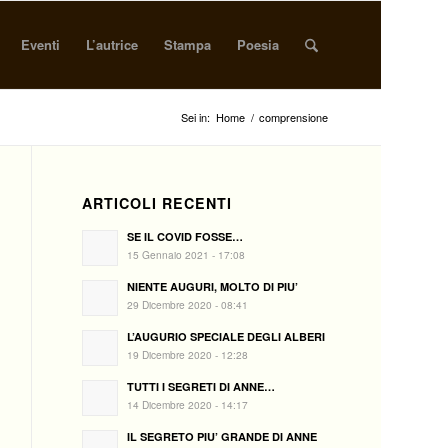
Eventi
L’autrice
Stampa
Poesia
Sei in:
Home
/
comprensione
ARTICOLI RECENTI
SE IL COVID FOSSE…
15 Gennaio 2021 - 17:08
NIENTE AUGURI, MOLTO DI PIU’
29 Dicembre 2020 - 08:41
L’AUGURIO SPECIALE DEGLI ALBERI
19 Dicembre 2020 - 12:28
TUTTI I SEGRETI DI ANNE…
14 Dicembre 2020 - 14:17
IL SEGRETO PIU’ GRANDE DI ANNE