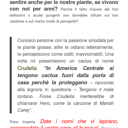
sentire anche per le nostre piante, se vivono
con noi per anni?
Perchè il fatto d’avere dei fiori
bellissimi o aculei pungenti non dovrebbe influire sul loro
carattere e sul nostro modo di percepirle?
Conosco persone con la passione smodata per
le piante grasse, altre le odiano letteralmente,
le percepiscono come ostili, inavvicinabili. Una
volta mi presentarono un cactus di nome
Crudelia
“In America Centrale si
.
tengono cactus fuori dalla porta di
casa perchè la proteggano
– raccontai
alla signora in questione –
Tengono il male
lontano. Forse Crudelia meriterebbe di
chiamarsi Hero, come la canzone di Mariah
Carey”
.
Date i nomi che vi ispirano,
Poco importa.
assecondate il vostro sens of humour!
.