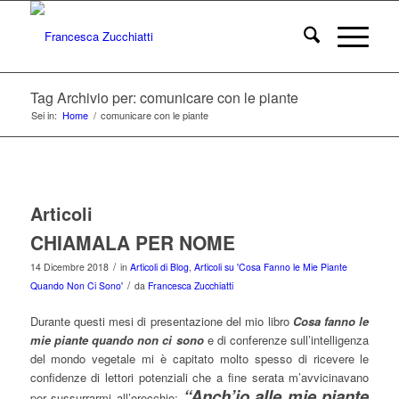
Tag Archivio per: comunicare con le piante
Sei in:
Home
/
comunicare con le piante
Articoli
CHIAMALA PER NOME
/
14 Dicembre 2018
in
Articoli di Blog
,
Articoli su 'Cosa Fanno le Mie Piante
/
Quando Non Ci Sono'
da
Francesca Zucchiatti
Durante questi mesi di presentazione del mio libro
Cosa fanno le
mie
piante quando non ci sono
e di conferenze sull’intelligenza
del mondo vegetale mi è capitato molto spesso di ricevere le
confidenze di lettori potenziali che a fine serata m’avvicinavano
“Anch’io alle mie piante
per sussurrarmi all’orecchio: