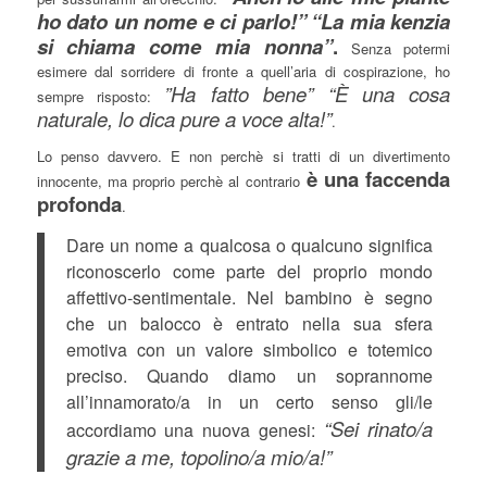
ho dato un nome e ci parlo!”
“La mia kenzia
si chiama come mia nonna”
.
Senza potermi
esimere dal sorridere di fronte a quell’aria di cospirazione, ho
”Ha fatto bene” “È una cosa
sempre risposto:
naturale, lo dica pure a voce alta!”
.
Lo penso davvero. E non perchè si tratti di un divertimento
è una faccenda
innocente, ma proprio perchè al contrario
profonda
.
Dare un nome a qualcosa o qualcuno significa
riconoscerlo come parte del proprio mondo
affettivo-sentimentale. Nel bambino è segno
che un balocco è entrato nella sua sfera
emotiva con un valore simbolico e totemico
preciso. Quando diamo un soprannome
all’innamorato/a in un certo senso gli/le
“Sei rinato/a
accordiamo una nuova genesi:
grazie a me, topolino/a mio/a!”