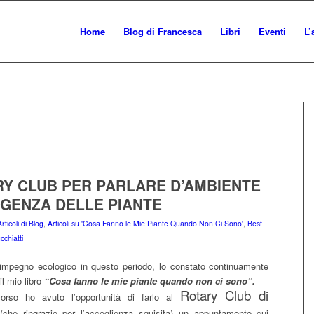
Home
Blog di Francesca
Libri
Eventi
L’
RY CLUB PER PARLARE D’AMBIENTE
IGENZA DELLE PIANTE
Articoli di Blog
,
Articoli su 'Cosa Fanno le Mie Piante Quando Non Ci Sono'
,
Best
chiatti
’impegno ecologico in questo periodo, lo constato continuamente
l mio libro
“Cosa fanno le mie piante quando non ci sono”.
Rotary Club di
orso ho avuto l’opportunità di farlo al
 (che ringrazio per l’accoglienza squisita) un appuntamento cui