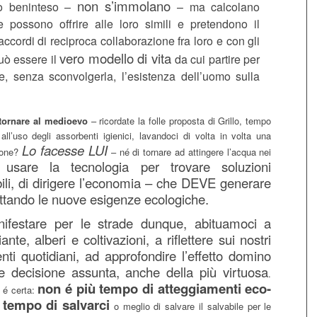
non s’immolano
no beninteso –
– ma calcolano
he possono offrire alle loro simili e pretendono il
’accordi di reciproca collaborazione fra loro e con gli
vero modello di vita
uò essere il
da cui partire per
re, senza sconvolgerla, l’esistenza dell’uomo sulla
 tornare al medioevo
– ricordate la folle proposta di Grillo, tempo
 all’uso degli assorbenti igienici, lavandoci di volta in volta una
Lo facesse LUI
tone?
– né di tornare ad attingere l’acqua nei
usare la tecnologia per trovare soluzioni
i
li, di dirigere l’economia – che DEVE generare
fruttando le nuove esigenze ecologiche.
ifestare per le strade dunque, abituamoci a
nte, alberi e coltivazioni, a riflettere sui nostri
i quotidiani, ad approfondire l’effetto domino
e decisione assunta,
anche della più virtuosa
.
non é più tempo di atteggiamenti eco-
 é certa:
 tempo di salvarci
o meglio di salvare il salvabile per le