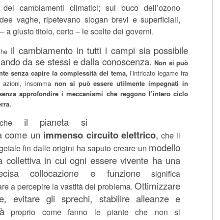
dei cambiamenti climatici; sul buco dell’ozono
dee vaghe, ripetevano slogan brevi e superficiali,
– a giusto titolo, certo – le scelte dei governi.
il cambiamento in tutti i campi sia possibile
 che
iando da se stessi e dalla conoscenza.
Non si può
nte senza capire la complessità del tema,
l’intricato legame fra
le azioni, insomma
non si può essere utilmente impegnati in
enza approfondire i meccanismi che reggono l’intero ciclo
rra.
il pianeta si
 che
a come un
immenso circuito elettrico
,
che il
modello
tale fin dalle origini ha saputo creare un
à collettiva in cui ogni essere vivente ha una
cisa collocazione e funzione
significa
Ottimizzare
re a percepire la vastità del problema.
se, evitare gli sprechi, stabilire alleanze e
tà
proprio come fanno le piante che non si