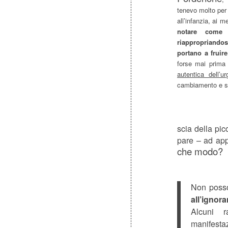
tenevo molto per l
all’infanzia, ai m
notare come i
riappropriando
portano a fruire
forse mai prima 
autentica dell’u
cambiamento e s
scia della pic
pare – ad app
che modo?
Non posso
all’igno
Alcuni r
manifesta