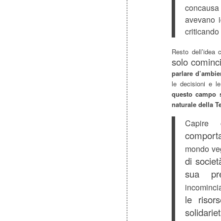
concausa 
avevano i
criticando 
Resto dell’idea
solo cominc
parlare d’ambie
le decisioni e 
questo campo s
naturale della Te
Capire
comport
mondo vege
di societ
sua pre
incomincia
le risor
solidarie