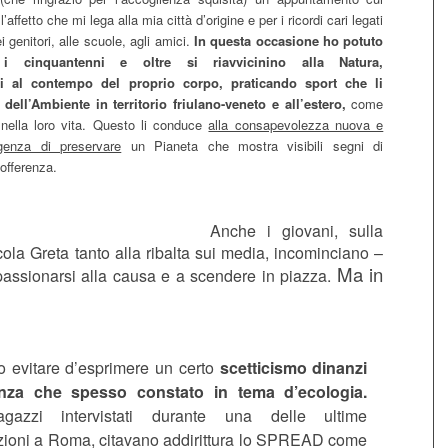
’affetto che mi lega alla mia città d’origine e per i ricordi cari legati
ei genitori, alle scuole, agli amici.
In questa occasione ho potuto
 cinquantenni e oltre si riavvicinino alla Natura,
si al contempo del proprio corpo, praticando sport che li
 dell’Ambiente in territorio friulano-veneto e all’estero,
come
nella loro vita. Questo li conduce
alla consapevolezza nuova e
rgenza di preservare
un Pianeta che mostra visibili segni di
offerenza.
Anche i giovani, sulla
cola Greta tanto alla ribalta sui media, incominciano –
Ma in
assionarsi alla causa e a scendere in piazza.
 evitare d’esprimere un certo
scetticismo dinanzi
ranza che spesso constato in tema d’ecologia.
agazzi intervistati durante una delle ultime
zioni a Roma, citavano addirittura lo SPREAD come