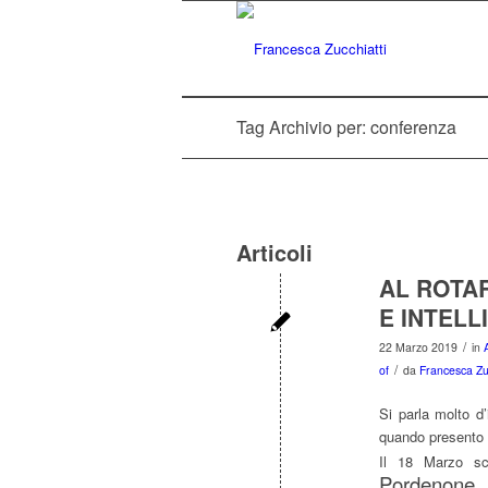
Tag Archivio per: conferenza
Articoli
AL ROTA
E INTELL
/
22 Marzo 2019
in
/
of
da
Francesca Zuc
Si parla molto d
quando presento i
Il 18 Marzo sc
Pordenone
,