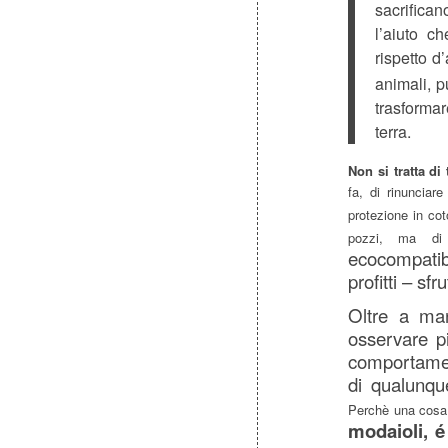
sacrifica
l’aiuto c
rispetto d
animali, p
trasforma
terra.
Non si tratta di
fa, di rinunciare
protezione in co
pozzi, ma d
ecocompatibi
profitti – s
Oltre a man
osservare pia
comportament
di qualunqu
Perchè una cosa
modaioli, é