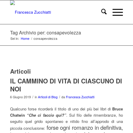
Tag Archivio per: consapevolezza
Sei in:
Home
/
consapevolezza
Articoli
IL CAMMINO DI VITA DI CIASCUNO DI
NOI
/
/
6 Giugno 2019
in
Articoli di Blog
da
Francesca Zucchiatti
Qualcuno forse ricorderà il titolo di uno dei più bei libri di
Bruce
Chatwin
“Che ci faccio qui?”
. Sul filo delle rimembranze, ho
seguito quel grido spontaneo e nitido fino all’approdo di una
forse ogni romanzo in definitiva,
piccola conclusione: