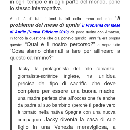
in ogni tempo e in ogni parte del mondo, pone
lo stesso interrogativo.
“Il
Al di là di tutti i temi trattati nella trama del mio
problema del mese di aprile”
Il Problema del Mese
di Aprile (Nuova Edizione 2019)
da poco riedito con Amazon,
in fondo la questione che già ponevo quindici anni fa era propria
“Qual è il nostro percorso?”
questa:
e soprattutto
“Cosa siamo chiamati a fare per allinearci a
questo cammino?”
Jacky, la protagonista del mio romanzo,
ha un’idea
giornalista-scrittrice inglese,
precisa del tipo di sacrifici che deve
compiere per essere una buona madre
,
una madre perfetta che all’occasione fa anche
da padre al suo bambino (perchè il padre vero
è tornato nella nativa Spagna con una nuova
Jacky diventa la casa di suo
compagna).
figlio in una Venezia meravigliosa, a