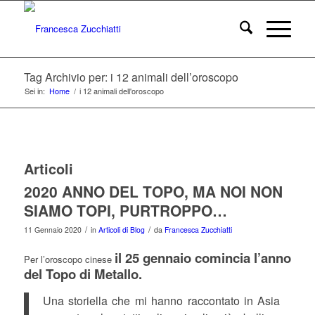
Tag Archivio per: i 12 animali dell’oroscopo
Sei in:
Home
/
i 12 animali dell'oroscopo
Articoli
2020 ANNO DEL TOPO, MA NOI NON
SIAMO TOPI, PURTROPPO…
/
/
11 Gennaio 2020
in
Articoli di Blog
da
Francesca Zucchiatti
il 25 gennaio comincia l’anno
Per l’oroscopo cinese
del Topo di Metallo.
Una storiella che mi hanno raccontato in Asia