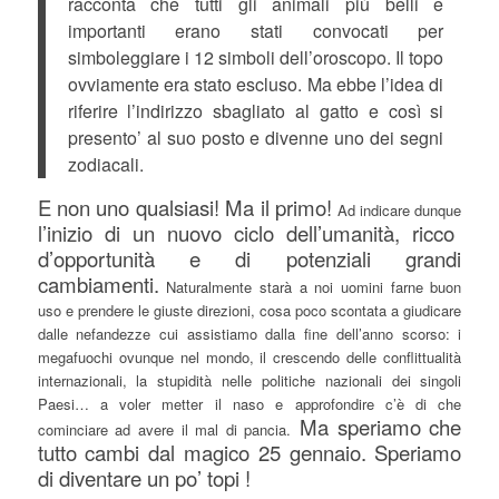
racconta che tutti gli animali più belli e
importanti erano stati convocati per
simboleggiare i 12 simboli dell’oroscopo. Il topo
ovviamente era stato escluso. Ma ebbe l’idea di
riferire l’indirizzo sbagliato al gatto e così si
presento’ al suo posto e divenne uno dei segni
zodiacali.
E non uno qualsiasi! Ma il primo!
Ad indicare dunque
l’inizio di un nuovo ciclo dell’umanità, ricco
d’opportunità e di potenziali grandi
cambiamenti.
Naturalmente starà a noi uomini farne buon
uso e prendere le giuste direzioni, cosa poco scontata a giudicare
dalle nefandezze cui assistiamo dalla fine dell’anno scorso: i
megafuochi ovunque nel mondo, il crescendo delle conflittualità
internazionali, la stupidità nelle politiche nazionali dei singoli
Paesi… a voler metter il naso e approfondire c’è di che
Ma speriamo che
cominciare ad avere il mal di pancia.
tutto cambi dal magico 25 gennaio. Speriamo
di diventare un po’ topi !