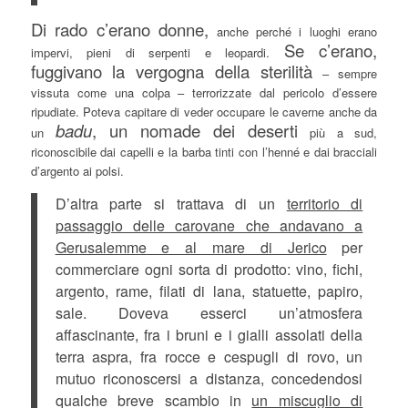
Di rado c’erano donne,
anche perché i luoghi erano
Se c’erano,
impervi, pieni di serpenti e leopardi.
fuggivano la vergogna della sterilità
– sempre
vissuta come una colpa – terrorizzate dal pericolo d’essere
ripudiate. Poteva capitare di veder occupare le caverne anche da
badu
, un nomade dei deserti
un
più a sud,
riconoscibile dai capelli e la barba tinti con l’henné e dai bracciali
d’argento ai polsi.
D’altra parte si trattava di un
territorio di
passaggio delle carovane che andavano a
Gerusalemme e al mare di Jerico
per
commerciare ogni sorta di prodotto: vino, fichi,
argento, rame, filati di lana, statuette, papiro,
sale. Doveva esserci un’atmosfera
affascinante, fra i bruni e i gialli assolati della
terra aspra, fra rocce e cespugli di rovo, un
mutuo riconoscersi a distanza, concedendosi
qualche breve scambio in
un miscuglio di