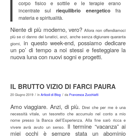
corpo fisico e sottile e le terapie erano
incentrate sul
riequilibrio energetico
fra
materia e spiritualità.
Niente di più moderno, vero?
Allora non offendiamoci
più se ci danno dei lunatici, anzi, anche senza digiunare quaranta
in questo week-end, possiamo dedicare
giorni,
un po’ di tempo a noi stessi e festeggiare la
nuova luna con nuovi sogni e progetti.
IL BRUTTO VIZIO DI FARCI PAURA
/
/
20 Giugno 2019
in
Articoli di Blog
da
Francesca Zucchiatti
Amo viaggiare. Anzi, di più.
Direi che per me è una
necessità vitale, un tesoretto che accumulo nel conto a mio
nome presso la Banca dell’Esperienza. Alla fine sarò ricca e
Il termine “vacanza” ai
vivere avrà avuto un senso.
miei occhi è sempre stata un abominio