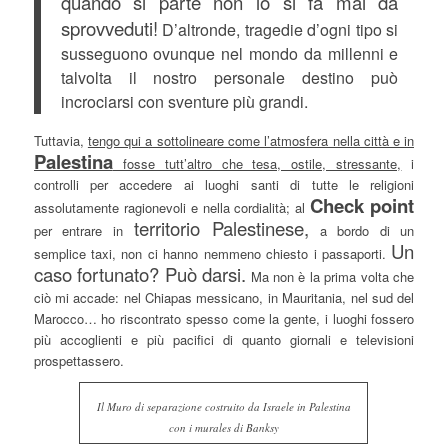
quando si parte non lo si fa mai da
sprovveduti!
D’altronde, tragedie d’ogni tipo si
susseguono ovunque nel mondo da millenni e
talvolta il nostro personale destino può
incrociarsi con sventure più grandi.
Tuttavia,
tengo qui a sottolineare come l’atmosfera nella città e in
Palestina
fosse tutt’altro che tesa, ostile, stressante,
i
controlli per accedere ai luoghi santi di tutte le religioni
Check point
assolutamente ragionevoli e nella cordialità; al
territorio Palestinese,
per entrare in
a bordo di un
Un
semplice taxi, non ci hanno nemmeno chiesto i passaporti.
caso fortunato? Può darsi.
Ma non è la prima volta che
ciò mi accade: nel Chiapas messicano, in Mauritania, nel sud del
Marocco… ho riscontrato spesso come la gente, i luoghi fossero
più accoglienti e più pacifici di quanto giornali e televisioni
prospettassero.
Il Muro di separazione costruito da Israele in Palestina
con i murales di Banksy