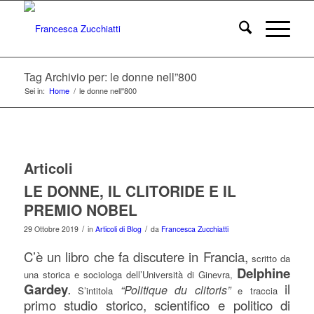
Tag Archivio per: le donne nell”800
Sei in:
Home
/
le donne nell''800
Articoli
LE DONNE, IL CLITORIDE E IL
PREMIO NOBEL
/
/
29 Ottobre 2019
in
Articoli di Blog
da
Francesca Zucchiatti
C’è un libro che fa discutere in Francia,
scritto da
Delphine
una storica e sociologa dell’Università di Ginevra,
Gardey
il
“Politique du clitoris”
.
S’intitola
e traccia
primo studio storico, scientifico e politico di