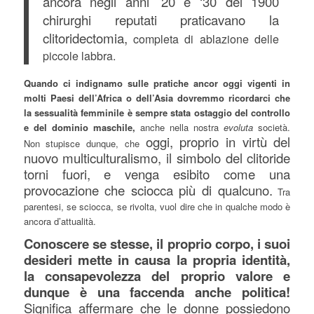
ancora negli anni ’20 e ‘30 del 1900
chirurghi reputati praticavano la
clitoridectomia,
completa di ablazione delle
piccole labbra.
Quando ci indignamo sulle pratiche ancor oggi vigenti in
molti Paesi dell’Africa o dell’Asia dovremmo ricordarci che
la sessualità femminile è sempre stata ostaggio del controllo
e del dominio maschile,
anche nella nostra
evoluta
società.
oggi, proprio in virtù del
Non stupisce dunque, che
nuovo multiculturalismo, il simbolo del clitoride
torni fuori,
e venga esibito come una
provocazione che sciocca più di qualcuno.
Tra
parentesi, se sciocca, se rivolta, vuol dire che in qualche modo è
ancora d’attualità.
Conoscere se stesse, il proprio corpo, i suoi
desideri mette in causa la propria identità,
la consapevolezza del proprio valore e
dunque è una faccenda anche politica!
Significa affermare che le donne possiedono