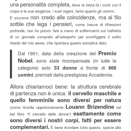
una personalità completa,
dove la testa fa i conti con il
corpo e le sue esigenze, i suoi organi, tanto quanto gli uomini.
non credo alle coincidenze, ma al filo
E siccome
sottile che lega i pensieri,
come tracce di riflessioni
profonde, non ho potuto fare a meno di soffermarmi sul trafiletto
di un giornale comprato all’areoporto per sconfiggere il solito
ritardo del mio aereo, che riportava questo semplice dato:
Premio
Dal 1901, data della creazione del
Nobel
, sono state ricompensate (in tutte le
categorie) solo
53 donne
a fronte di
866
uomini
, premiati dalla prestigiosa Accademia.
Allora chiariamoci bene: la struttura cerebrale
di partenza non è unica:
il cervello maschile e
quello femminile sono diversi per natura
Louann Brizendine
(come ricorda opportunamente
nel
esattamente come
bel libro “
Il cervello delle donne”
)
sono diversi i nostri corpi, fatti per essere
complementari.
È bene ricordare tutto questo, specie alle