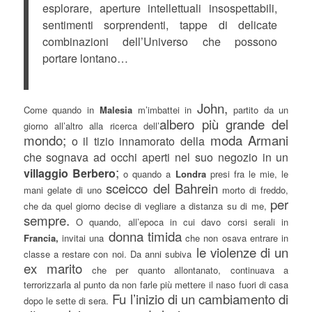
esplorare, aperture intellettuali insospettabili,
sentimenti sorprendenti, tappe di delicate
combinazioni dell’Universo che possono
portare lontano…
John,
Come quando in
Malesia
m’imbattei in
partito da un
albero più grande del
giorno all’altro alla ricerca dell’
mondo;
moda Armani
o il tizio innamorato della
che sognava ad occhi aperti nel suo negozio in un
;
villaggio
Berbero
o quando a
Londra
presi fra le mie, le
sceicco del Bahrein
mani gelate di uno
morto di freddo,
per
che da quel giorno decise di vegliare a distanza su di me,
sempre.
O quando, all’epoca in cui davo corsi serali in
donna timida
Francia,
invitai una
che non osava entrare in
le violenze di un
classe a restare con noi. Da anni subiva
ex marito
che per quanto allontanato, continuava a
terrorizzarla al punto da non farle più mettere il naso fuori di casa
Fu l’inizio di un cambiamento di
dopo le sette di sera.