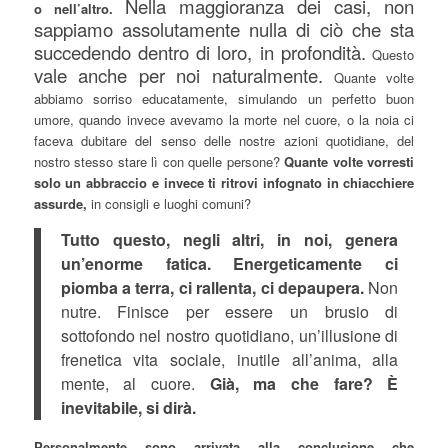
Nella maggioranza dei casi, non
o nell’altro.
sappiamo assolutamente nulla di ciò che sta
succedendo dentro di loro, in profondità.
Questo
vale anche per noi naturalmente.
Quante volte
abbiamo sorriso educatamente, simulando un perfetto buon
umore, quando invece avevamo la morte nel cuore, o la noia ci
faceva dubitare del senso delle nostre azioni quotidiane, del
nostro stesso stare lì con quelle persone?
Quante volte vorresti
solo un abbraccio e invece ti ritrovi infognato in chiacchiere
assurde,
in consigli e luoghi comuni?
Tutto questo, negli altri, in noi, genera
un’enorme fatica. Energeticamente ci
piomba a terra, ci rallenta, ci depaupera.
Non
nutre. Finisce per essere un brusio di
sottofondo nel nostro quotidiano, un’illusione di
frenetica vita sociale, inutile all’anima, alla
mente, al cuore.
Già, ma che fare? È
inevitabile, si dirà.
Personalmente sono arrivata alla conclusione che