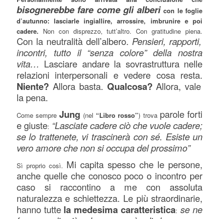
bisognerebbe fare come gli alberi
con le foglie
d’autunno: lasciarle ingiallire, arrossire, imbrunire e poi
cadere.
Non con disprezzo, tutt’altro. Con gratitudine piena.
Con la neutralità dell’albero.
Pensieri, rapporti,
incontri, tutto il “senza colore” della nostra
vita…
Lasciare andare la sovrastruttura nelle
relazioni interpersonali e vedere cosa resta.
Niente?
Allora basta.
Qualcosa?
Allora, vale
la pena.
Jung
parole forti
Come sempre
(nel
“Libro rosso”
) trova
e giuste
“Lasciate cadere ciò che vuole cadere;
:
se lo trattenete, vi trascinerà con sé. Esiste un
vero amore che non si occupa del prossimo”
Mi capita spesso che le persone,
Sì proprio così.
anche quelle che conosco poco o incontro per
caso si raccontino a me con assoluta
naturalezza e schiettezza. Le più straordinarie,
hanno tutte
la medesima caratteristica
se ne
: