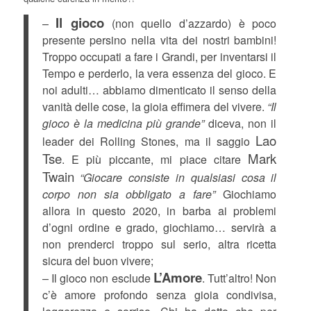
Il gioco
–
(non quello d’azzardo) è poco
presente persino nella vita dei nostri bambini!
Troppo occupati a fare i Grandi, per inventarsi il
Tempo e perderlo, la vera essenza del gioco. E
noi adulti… abbiamo dimenticato il senso della
vanità delle cose, la gioia effimera del vivere.
“Il
gioco è la medicina più grande”
diceva, non il
Lao
leader dei Rolling Stones, ma il saggio
Tse
Mark
. E più piccante, mi piace citare
Twain
“Giocare consiste in qualsiasi cosa il
corpo non sia obbligato a fare”
Giochiamo
allora in questo 2020, in barba ai problemi
d’ogni ordine e grado, giochiamo… servirà a
non prenderci troppo sul serio, altra ricetta
sicura del buon vivere;
L’Amore
– Il gioco non esclude
. Tutt’altro! Non
c’è amore profondo senza gioia condivisa,