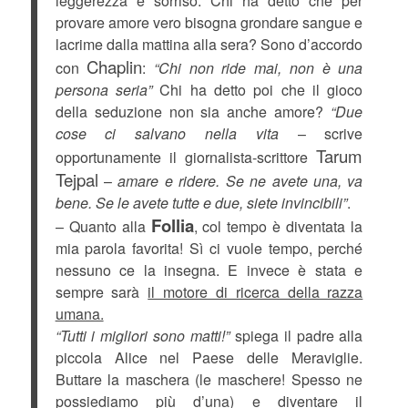
leggerezza e sorriso. Chi ha detto che per
provare amore vero bisogna grondare sangue e
lacrime dalla mattina alla sera? Sono d’accordo
Chaplin
con
:
“Chi non ride mai, non è una
persona seria”
Chi ha detto poi che il gioco
della seduzione non sia anche amore?
“Due
cose ci salvano nella vita
– scrive
Tarum
opportunamente il giornalista-scrittore
Tejpal
–
amare e ridere. Se ne avete una, va
bene. Se le avete tutte e due, siete invincibili”
.
Follia
– Quanto alla
, col tempo è diventata la
mia parola favorita! Sì ci vuole tempo, perché
nessuno ce la insegna. E invece è stata e
sempre sarà
il motore di ricerca della razza
umana.
“Tutti i migliori sono matti!”
spiega il padre alla
piccola Alice nel Paese delle Meraviglie.
Buttare la maschera (le maschere! Spesso ne
possiediamo più d’una) e diventare il