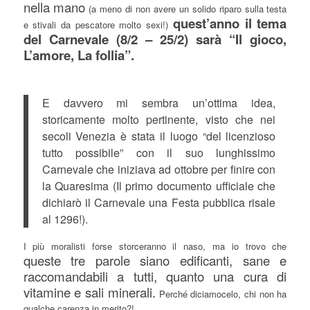
nella mano
(a meno di non avere un solido riparo sulla testa
quest’anno il tema
e stivali da pescatore molto sexi!)
del Carnevale (8/2 – 25/2) sarà “Il gioco,
L’amore, La follia”.
E davvero mi sembra un’ottima idea,
storicamente molto pertinente, visto che nei
secoli Venezia è stata il luogo “del licenzioso
tutto possibile” con il suo lunghissimo
Carnevale che iniziava ad ottobre per finire con
la Quaresima (Il primo documento ufficiale che
dichiarò il Carnevale una Festa pubblica risale
al 1296!).
I più moralisti forse storceranno il naso, ma io trovo che
queste tre parole siano edificanti, sane e
raccomandabili a tutti, quanto una cura di
vitamine e sali minerali.
Perché diciamocelo, chi non ha
qualche carenza in merito?!