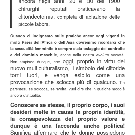
ancora negli anni ’20 e ‘30 del 1900
chirurghi reputati praticavano la
clitoridectomia,
completa di ablazione delle
piccole labbra.
Quando ci indignamo sulle pratiche ancor oggi vigenti in
molti Paesi dell’Africa o dell’Asia dovremmo ricordarci che
la sessualità femminile è sempre stata ostaggio del controllo
e del dominio maschile,
anche nella nostra
evoluta
società.
oggi, proprio in virtù del
Non stupisce dunque, che
nuovo multiculturalismo, il simbolo del clitoride
torni fuori,
e venga esibito come una
provocazione che sciocca più di qualcuno.
Tra
parentesi, se sciocca, se rivolta, vuol dire che in qualche modo è
ancora d’attualità.
Conoscere se stesse, il proprio corpo, i suoi
desideri mette in causa la propria identità,
la consapevolezza del proprio valore e
dunque è una faccenda anche politica!
Significa affermare che le donne possiedono