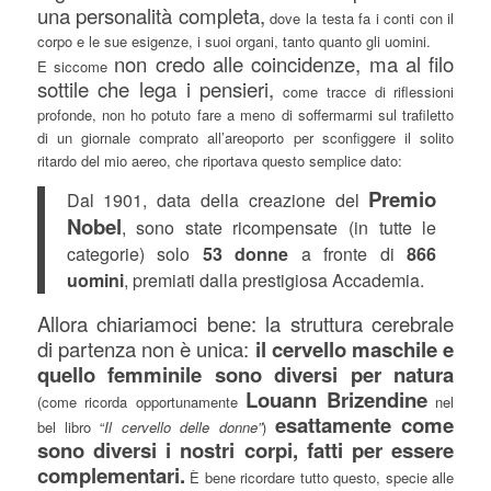
una personalità completa,
dove la testa fa i conti con il
corpo e le sue esigenze, i suoi organi, tanto quanto gli uomini.
non credo alle coincidenze, ma al filo
E siccome
sottile che lega i pensieri,
come tracce di riflessioni
profonde, non ho potuto fare a meno di soffermarmi sul trafiletto
di un giornale comprato all’areoporto per sconfiggere il solito
ritardo del mio aereo, che riportava questo semplice dato:
Premio
Dal 1901, data della creazione del
Nobel
, sono state ricompensate (in tutte le
categorie) solo
53 donne
a fronte di
866
uomini
, premiati dalla prestigiosa Accademia.
Allora chiariamoci bene: la struttura cerebrale
di partenza non è unica:
il cervello maschile e
quello femminile sono diversi per natura
Louann Brizendine
(come ricorda opportunamente
nel
esattamente come
bel libro “
Il cervello delle donne”
)
sono diversi i nostri corpi, fatti per essere
complementari.
È bene ricordare tutto questo, specie alle