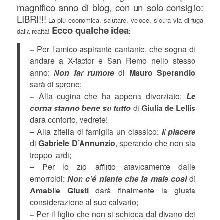
magnifico anno di blog, con un solo consiglio:
LIBRI!!!
La più economica, salutare, veloce, sicura via di fuga
Ecco qualche idea
dalla realtà!
:
–
Per l’amico aspirante cantante, che sogna di
andare a X-factor e San Remo nello stesso
anno:
Non far rumore
di
Mauro Sperandio
sarà di sprone;
–
Alla cugina che ha appena divorziato:
Le
corna stanno bene su tutto
di
Giulia de Lellis
darà conforto, vedrete!
–
Alla zitella di famiglia un classico:
Il piacere
di
Gabriele D’Annunzio
, sperando che non sia
troppo tardi;
–
Per lo zio afflitto atavicamente dalle
emorroidi:
Non c’é niente che fa male così
di
Amabile Giusti
darà finalmente la giusta
considerazione al suo calvario;
–
Per il figlio che non si schioda dal divano dei