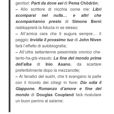
genitori:
Parti da dove sei
di
Pema Chödrön
;
–
Allo scrittore di nicchia come me:
Libri
scomparsi nel nulla… e altri che
scompariranno presto
di
Simone Berni
raddoppierà la fiducia in se stesso;
–
All’amica cara che ti augura sempre… il
peggio:
Invidia il prossimo tuo
di
John Niven
farà l’effetto di autobiografia;
–
All’ultra settantenne pessimista cronico che-
tanto-ha-già-vissuto:
La fine del mondo prima
dell’alba
di
Inio Asano
, da scartare
preferibilmente dopo la mezzanotte;
–
Ai fanatici del sushi, che ti svangano le palle
con il ricordo dei ciliegi in fiore:
Dio odia il
Giappone. Romanzo d’amore e fine del
mondo
di
Douglas Coupland
farà rivalutare
un buon panino al salame;