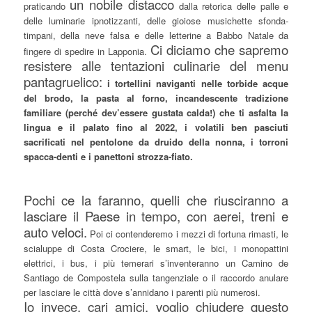
un nobile distacco
praticando
dalla retorica delle palle e
delle luminarie ipnotizzanti, delle gioiose musichette sfonda-
timpani, della neve falsa e delle letterine a Babbo Natale da
Ci diciamo che sapremo
fingere di spedire in Lapponia.
resistere alle tentazioni culinarie del menu
pantagruelico:
i tortellini naviganti nelle torbide acque
del brodo, la pasta al forno, incandescente tradizione
familiare (perché dev’essere gustata calda!) che ti asfalta la
lingua e il palato fino al 2022, i volatili ben pasciuti
sacrificati nel pentolone da druido della nonna, i torroni
spacca-denti e i panettoni strozza-fiato.
Pochi ce la faranno, quelli che riusciranno a
lasciare il Paese in tempo, con aerei, treni e
auto veloci.
Poi ci contenderemo i mezzi di fortuna rimasti, le
scialuppe di Costa Crociere, le smart, le bici, i monopattini
elettrici, i bus, i più temerari s’inventeranno un Camino de
Santiago de Compostela sulla tangenziale o il raccordo anulare
per lasciare le città dove s’annidano i parenti più numerosi.
Io invece, cari amici, voglio chiudere questo