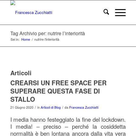
Tag Archivio per: nutrire l’interiorità
Sei in:
Home
/
nutrire l'interiorità
Articoli
CREARSI UN FREE SPACE PER
SUPERARE QUESTA FASE DI
STALLO
/
/
21 Giugno 2020
in
Articoli di Blog
da
Francesca Zucchiatti
I media hanno festeggiato la fine del lockdown.
I media! – preciso – perché la cosiddetta
normalità è ben lontana ancora dalla vita vera