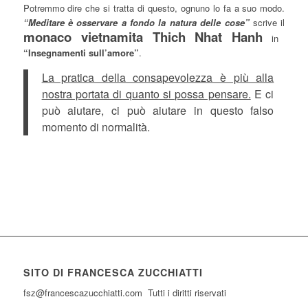
Potremmo dire che si tratta di questo, ognuno lo fa a suo modo.
“Meditare è osservare a fondo la natura delle cose”
scrive il
monaco vietnamita Thich Nhat Hanh
in
“Insegnamenti sull’amore”
.
La pratica della consapevolezza è più alla
nostra portata di quanto si possa pensare.
E ci
può aiutare, ci può aiutare in questo falso
momento di normalità.
SITO DI FRANCESCA ZUCCHIATTI
fsz@francescazucchiatti.com Tutti i diritti riservati