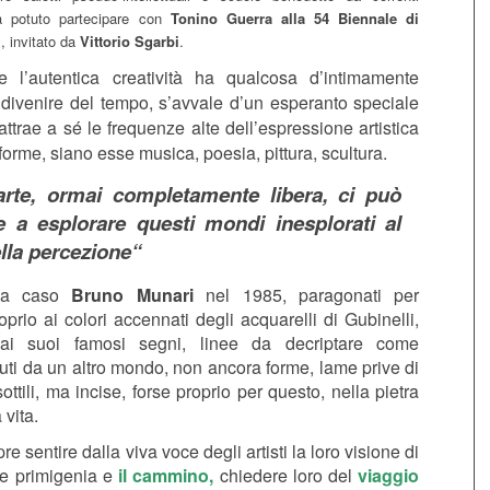
ia potuto partecipare con
Tonino Guerra alla 54 Biennale di
, invitato da
Vittorio Sgarbi
.
e l’autentica creatività ha qualcosa d’intimamente
divenire del tempo, s’avvale d’un esperanto speciale
attrae a sé le frequenze alte dell’espressione artistica
e forme, siano esse musica, poesia, pittura, scultura.
’arte, ormai completamente libera, ci può
e a esplorare questi mondi inesplorati al
ella percezione“
n a caso
Bruno Munari
nel 1985, paragonati per
rio ai colori accennati degli acquarelli di Gubinelli,
 dai suoi famosi segni, linee da decriptare come
ti da un altro mondo, non ancora forme, lame prive di
sottili, ma incise, forse proprio per questo, nella pietra
 vita.
e sentire dalla viva voce degli artisti la loro visione di
one primigenia e
il cammino,
chiedere loro del
viaggio