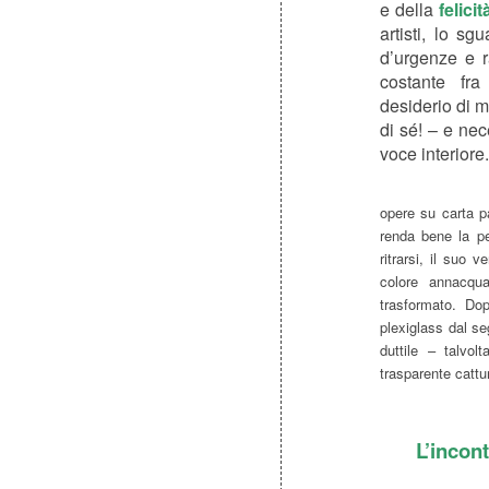
e della
felicit
artisti, lo s
d’urgenze e r
costante fra
desiderio di m
di sé! – e nec
voce interiore.
opere su carta p
renda bene la pe
ritrarsi, il suo v
colore annacqua
trasformato. Dop
plexiglass dal s
duttile – talvo
trasparente cattu
L’incont