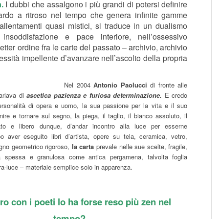
à.
I dubbi che assalgono i più grandi di potersi definire
guardo a ritroso nel tempo che genera infinite gamme
allentamenti quasi mistici, si traduce in un dualismo
 insoddisfazione e pace interiore, nell’ossessivo
etter ordine fra le carte del passato – archivio, archivio
essità impellente d’avanzare nell’ascolto della propria
Nel 2004
Antonio Paolucci
di fronte alle
arlava di
ascetica pazienza e furiosa determinazione.
E credo
rsonalità di opera e uomo, la sua passione per la vita e il suo
enire e tornare sul segno, la piega, il taglio, il bianco assoluto, il
to e libero dunque, d’andar incontro alla luce per esserne
o aver eseguito libri d’artista, opere su tela, ceramica, vetro,
egno geometrico rigoroso,
la carta
prevale nelle sue scelte, fragile,
lta spessa e granulosa come antica pergamena, talvolta foglia
ra-luce – materiale semplice solo in apparenza.
ro con i poeti lo ha forse reso più zen nel
tempo?