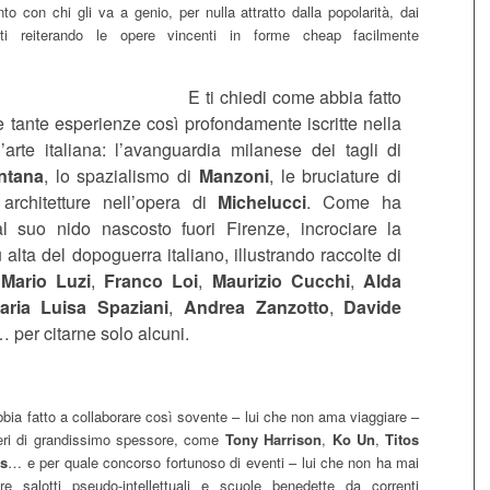
to con chi gli va a genio, per nulla attratto dalla popolarità, dai
atti reiterando le opere vincenti in forme cheap facilmente
E ti chiedi come abbia fatto
 tante esperienze così profondamente iscritte nella
l’arte italiana: l’avanguardia milanese dei tagli di
ntana
, lo spazialismo di
Manzoni
, le bruciature di
 architetture nell’opera di
Michelucci
. Come ha
al suo nido nascosto fuori Firenze, incrociare la
 alta del dopoguerra italiano, illustrando raccolte di
i
Mario Luzi
,
Franco Loi
,
Maurizio Cucchi
,
Alda
aria Luisa Spaziani
,
Andrea Zanzotto
,
Davide
 per citarne solo alcuni.
bia fatto a collaborare così sovente – lui che non ama viaggiare –
nieri di grandissimo spessore, come
Tony Harrison
,
Ko Un
,
Titos
is
… e per quale concorso fortunoso di eventi – lui che non ha mai
re salotti pseudo-intellettuali e scuole benedette da correnti