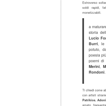
Estroverso soltan
soldi rapidi, f
monetizzabili.
a maturare
storia del
Lucio Fo
Burri
, le
potuto, d
poesia più
poemi d
Merini
,
M
Rondoni
…
Ti chiedi come ab
con artisti stra
Patrikios
,
Adon
amato frequenta