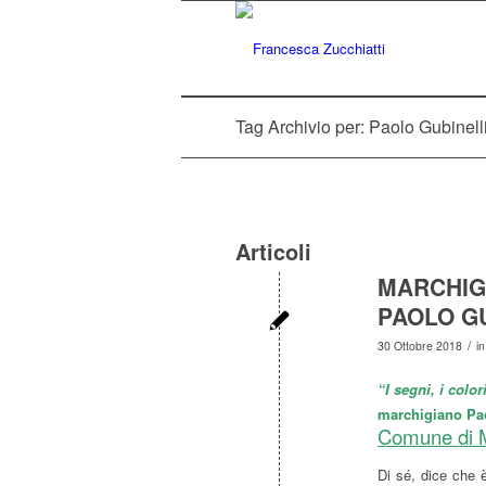
Tag Archivio per: Paolo Gubinell
Articoli
MARCHIGI
PAOLO G
/
30 Ottobre 2018
i
“I segni, i color
marchigiano Pao
Comune di M
Di sé, dice che