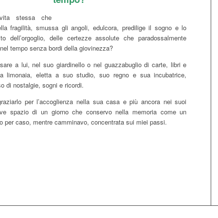
ita stessa che
la fragilità, smussa gli angoli, edulcora, predilige il sogno e lo
ito dell’orgoglio, delle certezze assolute che paradossalmente
 nel tempo senza bordi della giovinezza?
are a lui, nel suo giardinello o nel guazzabuglio di carte, libri e
la limonaia, eletta a suo studio, suo regno e sua incubatrice,
so di nostalgie, sogni e ricordi.
raziarlo per l’accoglienza nella sua casa e più ancora nei suoi
reve spazio di un giorno che conservo nella memoria come un
o per caso, mentre camminavo, concentrata sui miei passi.