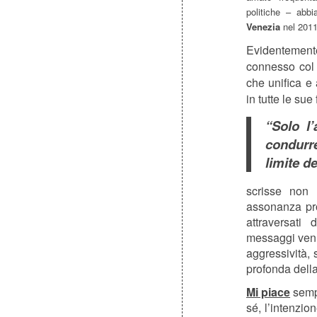
politiche – abb
Venezia
nel 2011
Evidentement
connesso col 
che unifica e 
in tutte le su
“Solo l
condurr
limite d
scrisse no
assonanza prop
attraversati
messaggi venu
aggressività, 
profonda della
Mi piace
sempr
sé, l’intenzi