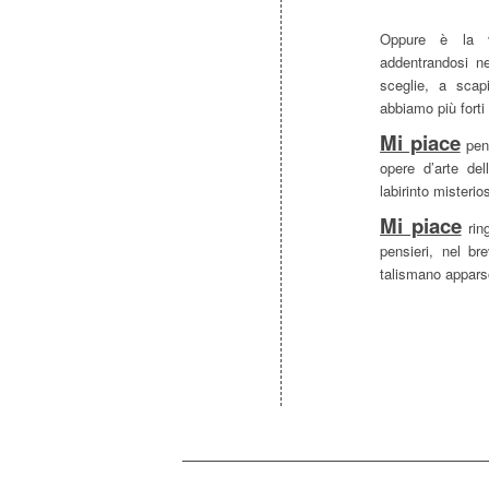
Oppure è la v
addentrandosi nel
sceglie, a scap
abbiamo più forti
Mi piace
pens
opere d’arte del
labirinto misterio
Mi piace
ring
pensieri, nel b
talismano appars