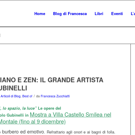
Home
Blog di Francesca
Libri
Eventi
L’
i
ANO E ZEN: IL GRANDE ARTISTA
UBINELLI
/
n
Articoli di Blog
,
Best of
da
Francesca Zucchiatti
i, lo spazio, la luce”
Le opere del
Mostra a Villa Castello Smilea nel
lo Gubinelli in
ontale (fino al 9 dicembre)
burbero ed emotivo
 è
. Refrattario agli onori e ai bagni di folla.