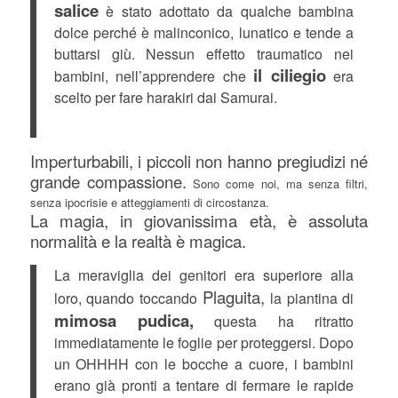
salice
è stato adottato da qualche bambina
dolce perché è malinconico, lunatico e tende a
buttarsi giù. Nessun effetto traumatico nei
il ciliegio
bambini, nell’apprendere che
era
scelto per fare harakiri dai Samurai.
Imperturbabili, i piccoli non hanno pregiudizi né
grande compassione.
Sono come noi, ma senza filtri,
senza ipocrisie e atteggiamenti di circostanza.
La magia, in giovanissima età, è assoluta
normalità e la realtà è magica.
La meraviglia dei genitori era superiore alla
Plaguita,
loro, quando toccando
la piantina di
mimosa pudica,
questa ha ritratto
immediatamente le foglie per proteggersi. Dopo
un OHHHH con le bocche a cuore, i bambini
erano già pronti a tentare di fermare le rapide