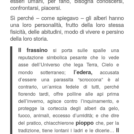
esseri umani, per farlo, bisogna conoscersi,
confrontarsi, piacersi.
Sì perché – come spiegavo – gli alberi hanno
una loro personalità, frutto della loro stessa
fisicità, delle abitudini, modo di vivere e persino
della loro storia.
Il frassino
si porta sulle spalle una
reputazione simbolica pesante che lo vede
asse dell’Universo che lega Terra, Cielo e
l’edera,
mondo sotterraneo;
accusata
d’essere una parassita “scroccona” è al
contrario, un’amica fedele di tutti, perché
fiorendo tardi, offre polline alle api prima
dell’inverno, agisce contro l’inquinamento, e
protegge la corteccia degli alberi da gelo,
fuoco, animali, eccesso d’umidità; e che dire
pioppo
del pratico, chiacchierone
che, per la
Il
tradizione, tiene lontani i ladri e le dicerie…