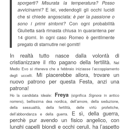
sporgerti? Misurata la temperatura? Posso
avvicinarmi?
E lei, vedendogli gli occhi lucidi
che si chiede angosciata:
è per la passione o
sono i primi sintomi?
Con ogni probabilità
Giulietta sarà rimasta chiusa in quarantena per
14 giorni. In ogni caso Romeo è gentilmente
pregato di starnutire nei gomiti!
In realtà tutto nasce dalla volontà di
cristianizzare il rito pagano della fertilità.
Nel
Medio Evo si riteneva che a febbraio iniziasse l’accoppiamento
Mi piacerebbe allora, trovare un
degli uccelli.
nuovo patrono per questa Festa, anzi una
patrona!
Freya
Ho la candidata ideale:
(significa
Signora
in antico
norreno), bellissima dea nordica, dell’amore, della seduzione,
della sessualità, della fertilità, delle virtù profetiche,
E sì, della guerra,
dell’abbondanza e della guerra.
perchè pur avendo un fisico angelico, con
lunghi capelli biondi e occhi ceruli, ha l’aspetto