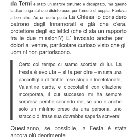
da Terni
è stato un martire torturato e decapitato, ma questo
la dice lunga sul suo disinteresse per l’amore di coppia. Puntava
La Chiesa lo considerò
a ben altro. Ad un certo punto
patrono degli innamorati e già che c’era,
protettore degli epilettici (che ci sia un rapporto
fra le due missioni?) E’ invocato anche per i
dolori al ventre, particolare curioso visto che gli
uomini non partoriscono.
La
Certo col tempo ci siamo scordati di lui.
Festa è evoluta – si fa per dire
– in tutta una
paccottiglia di tirchie rose singole incelofanate,
Valantine cards, e cioccolatini con citazione
incorporata, il cui successo mi ha sempre
sorpresa perchè secondo me, se uno è anche
solo un minimo preso da una persona, uno
straccio di frase sua dovrebbe saperla scrivere!
Quest’anno, se possibile, la Festa é stata
ancora più deprimente.