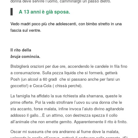
donna deve servire l’uomo, camminargli un passo dietro.
A 13 anni è già sposa.
Vedo madri poco più che adolescenti, con bimbo stretto in una
fascia sul ventre.
Il rito della
bruja
comincia.
Bisbiglierà orazioni per due ore, accendendo le candele in fila fino
a consumazione. Sulla pozza liquida che si formerà, getterà
Posh (un alcool a 60 gradi che si passano anche per farsi un
goccetto!) e Coca-Cola ( chissà perché).
La famiglia ha affidato la sua richiesta alla shamana, queste le
prime offerte. Poi la vedo strofinare l’uovo su una donna che le
sta accanto, forse malata, infine invoca l’aiuto divino agitandole
addosso il gallo…È un attimo, con destrezza spezza il collo
all’animale che non emette gemito. Apparentemente il rito è finito.
Oscar mi sussurra che ora andranno al fiume dove la malata,
volgendo le spalle all’acqua, getterà il cadavere nella corrente. “Si