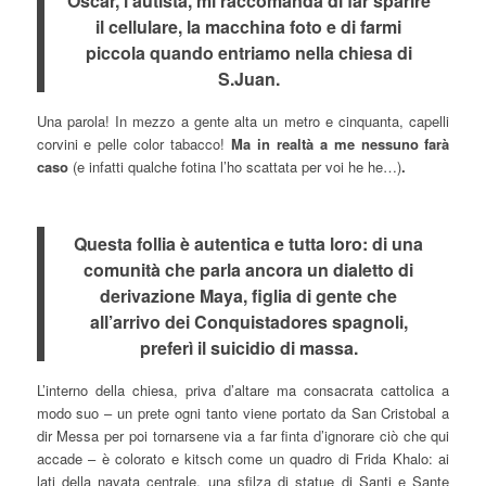
Oscar, l’autista, mi raccomanda di far sparire
il cellulare, la macchina foto e di farmi
piccola quando entriamo nella chiesa di
S.Juan.
Una parola! In mezzo a gente alta un metro e cinquanta, capelli
corvini e pelle color tabacco!
Ma in realtà a me nessuno farà
caso
(e infatti qualche fotina l’ho scattata per voi he he…)
.
Questa follia è autentica e tutta loro: di una
comunità che parla ancora un dialetto di
derivazione Maya, figlia di gente che
all’arrivo dei Conquistadores spagnoli,
preferì il suicidio di massa.
L’interno della chiesa, priva d’altare ma consacrata cattolica a
modo suo – un prete ogni tanto viene portato da San Cristobal a
dir Messa per poi tornarsene via a far finta d’ignorare ciò che qui
accade – è colorato e kitsch come un quadro di Frida Khalo: ai
lati della navata centrale, una sfilza di statue di Santi e Sante