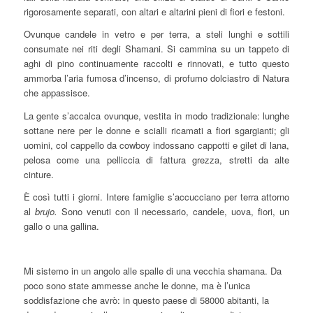
rigorosamente separati, con altari e altarini pieni di fiori e festoni.
Ovunque candele in vetro e per terra, a steli lunghi e sottili
consumate nei riti degli Shamani. Si cammina su un tappeto di
aghi di pino continuamente raccolti e rinnovati, e tutto questo
ammorba l’aria fumosa d’incenso, di profumo dolciastro di Natura
che appassisce.
La gente s’accalca ovunque, vestita in modo tradizionale: lunghe
sottane nere per le donne e scialli ricamati a fiori sgargianti; gli
uomini, col cappello da cowboy indossano cappotti e gilet di lana,
pelosa come una pelliccia di fattura grezza, stretti da alte
cinture.
È così tutti i giorni. Intere famiglie s’accucciano per terra attorno
al
brujo.
Sono venuti con il necessario, candele, uova, fiori, un
gallo o una gallina.
Mi sistemo in un angolo alle spalle di una vecchia shamana. Da
poco sono state ammesse anche le donne, ma è l’unica
soddisfazione che avrò: in questo paese di 58000 abitanti, la