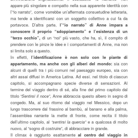
appare più singolare e compatto nella sua apparente identità con
l’“io narrato”, come vorrebbe un’affermata consuetudine letteraria,
ma tende a identificarsi con un soggetto collettivo a cui fa da
portavoce. D’altra parte,
l’“io narrato” di Anne impara a
conoscere il proprio “sdoppiamento” e l’esistenza di un
“terzo occhio”,
di un “noi” più vasto, che ha, sì, il compito di
prendere con le pinze le idee e i comportamenti di Anne, ma non
si limita solo a questo.
In effetti,
l’identificazione è non solo con le piante di
appartamento, ma anche con gli alberi del mondo:
sia con
alcuni di quelli tra i più comuni nel paesaggio europeo, sia con
altri assai diffusi in America Latina. Ad essi. nel titolo di ciascun
capitolo, si accompagnano specie diverse di sensazioni. Al
termine del viaggio dentro di sé, alla fine del primo capitolo dal
titolo
“Sentirsi il noce”
, Anne abbraccia questo albero in segno di
congedo. Ma, al suo ritorno dal viaggio nel Messico, dopo un
lungo trascorrere dal frassino al bambù, al banano e alla palma,
l’assemblea narrante la mette di fronte, come recita il titolo
dell’ultimo capitolo, al
“sentirsi la quercia”
e a qualcosa di molto
nuovo, al “sogno di costruire”, di abbracciare in grande.
Il climax è raggiunto esattamente
al centro del viaggio in