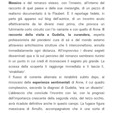
Messico
e del romanzo stesso, con l’innesto, all’interno del
racconto di quel paese e delle sue meraviglie, di un pezzo di
realismo documentario à la Flaubert. È il reportage fedele, in
parte già apparso sul blog dell’autrice, di un incontro avuto
effettivamente da lei diversi mesi prima, che provoca un
fulminante corto circuito con l’io narrante e con quello di Anne.
Il
racconto della visita a Gudelia, la curandera,
esperta
professionista del prendersi cura di sé e del mondo esterno
attraverso antichissime strutture che li interconnettono, annulla
immediatamente ogni distanza. All’improvviso i diversi segreti
disseminati qua e là sul percorso del romanzo sembrano riunirsi
in un punto in cui credi di riconoscere il segreto più grande. La
scossa della scoperta ti raggiunge immediata e ti lascia lì,
“strabiliato”.
Il flusso di corrente alternata si ristabilirà subito dopo, al
rinnovarsi delle
esperienze sentimentali
di Anne, il cui quadro
complessivo, secondo la diagnosi di Gudelia, “era un disastro”.
L’abbraccio che conclude l’incontro con lei, con la prognosi
dell’importanza crescente della segunda vista, del terzo occhio,
avrà ricadute definitive anche in questo campo. La fugace figura
messicana di Arnulfo, accompagnatore che è una sorta di