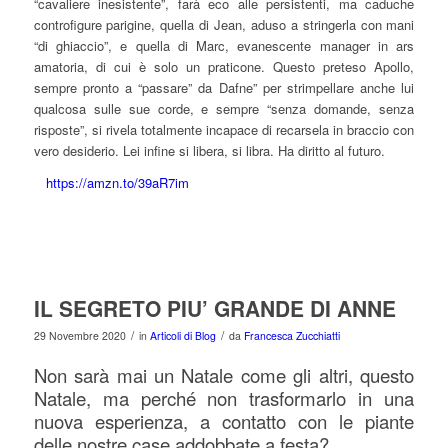
“cavaliere inesistente”, farà eco alle persistenti, ma caduche
controfigure parigine, quella di Jean, aduso a stringerla con mani
“di ghiaccio”, e quella di Marc, evanescente manager in ars
amatoria, di cui è solo un praticone. Questo preteso Apollo,
sempre pronto a “passare” da Dafne” per strimpellare anche lui
qualcosa sulle sue corde, e sempre “senza domande, senza
risposte”, si rivela totalmente incapace di recarsela in braccio con
vero desiderio. Lei infine si libera, si libra. Ha diritto al futuro.
https://amzn.to/39aR7im
IL SEGRETO PIU’ GRANDE DI ANNE
/
/
29 Novembre 2020
in
Articoli di Blog
da
Francesca Zucchiatti
Non sarà mai un Natale come gli altri, questo
Natale, ma perché non trasformarlo in una
nuova esperienza, a contatto con le piante
delle nostre case addobbate a festa?