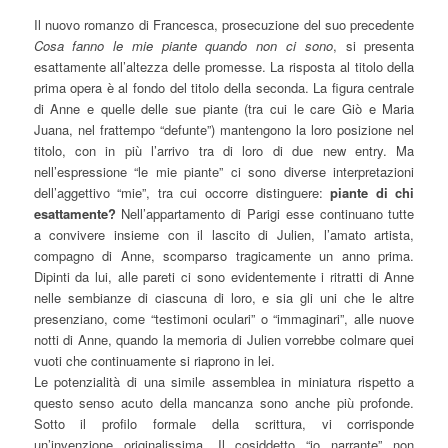
Il nuovo romanzo di Francesca, prosecuzione del suo precedente
Cosa fanno le mie piante quando non ci sono
, si presenta
esattamente all’altezza delle promesse. La risposta al titolo della
prima opera è al fondo del titolo della seconda. La figura centrale
di Anne e quelle delle sue piante (tra cui le care Giò e Maria
Juana, nel frattempo “defunte”) mantengono la loro posizione nel
titolo, con in più l’arrivo tra di loro di due new entry. Ma
nell’espressione “le mie piante” ci sono diverse interpretazioni
dell’aggettivo “mie”, tra cui occorre distinguere:
piante di chi
esattamente?
Nell’appartamento di Parigi esse continuano tutte
a convivere insieme con il lascito di Julien, l’amato artista,
compagno di Anne, scomparso tragicamente un anno prima.
Dipinti da lui, alle pareti ci sono evidentemente i ritratti di Anne
nelle sembianze di ciascuna di loro, e sia gli uni che le altre
presenziano, come “testimoni oculari” o “immaginari”, alle nuove
notti di Anne, quando la memoria di Julien vorrebbe colmare quei
vuoti che continuamente si riaprono in lei.
Le potenzialità di una simile assemblea in miniatura rispetto a
questo senso acuto della mancanza sono anche più profonde.
Sotto il profilo formale della scrittura, vi corrisponde
un’invenzione originalissima. Il cosiddetto “io narrante” non