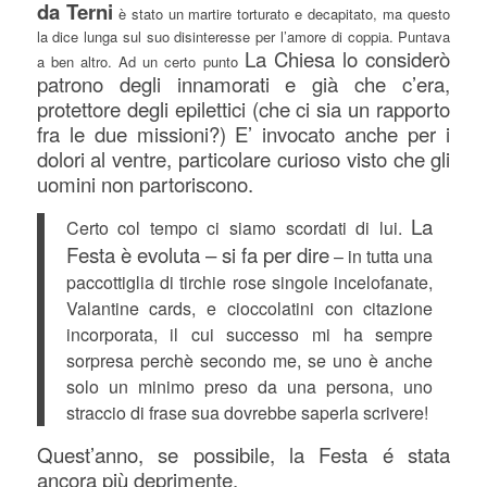
da Terni
è stato un martire torturato e decapitato, ma questo
la dice lunga sul suo disinteresse per l’amore di coppia. Puntava
La Chiesa lo considerò
a ben altro. Ad un certo punto
patrono degli innamorati e già che c’era,
protettore degli epilettici (che ci sia un rapporto
fra le due missioni?) E’ invocato anche per i
dolori al ventre, particolare curioso visto che gli
uomini non partoriscono.
La
Certo col tempo ci siamo scordati di lui.
Festa è evoluta – si fa per dire
– in tutta una
paccottiglia di tirchie rose singole incelofanate,
Valantine cards, e cioccolatini con citazione
incorporata, il cui successo mi ha sempre
sorpresa perchè secondo me, se uno è anche
solo un minimo preso da una persona, uno
straccio di frase sua dovrebbe saperla scrivere!
Quest’anno, se possibile, la Festa é stata
ancora più deprimente.