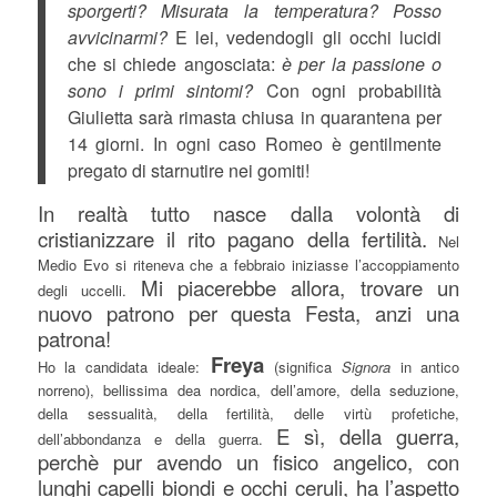
sporgerti? Misurata la temperatura? Posso
avvicinarmi?
E lei, vedendogli gli occhi lucidi
che si chiede angosciata:
è per la passione o
sono i primi sintomi?
Con ogni probabilità
Giulietta sarà rimasta chiusa in quarantena per
14 giorni. In ogni caso Romeo è gentilmente
pregato di starnutire nei gomiti!
In realtà tutto nasce dalla volontà di
cristianizzare il rito pagano della fertilità.
Nel
Medio Evo si riteneva che a febbraio iniziasse l’accoppiamento
Mi piacerebbe allora, trovare un
degli uccelli.
nuovo patrono per questa Festa, anzi una
patrona!
Freya
Ho la candidata ideale:
(significa
Signora
in antico
norreno), bellissima dea nordica, dell’amore, della seduzione,
della sessualità, della fertilità, delle virtù profetiche,
E sì, della guerra,
dell’abbondanza e della guerra.
perchè pur avendo un fisico angelico, con
lunghi capelli biondi e occhi ceruli, ha l’aspetto