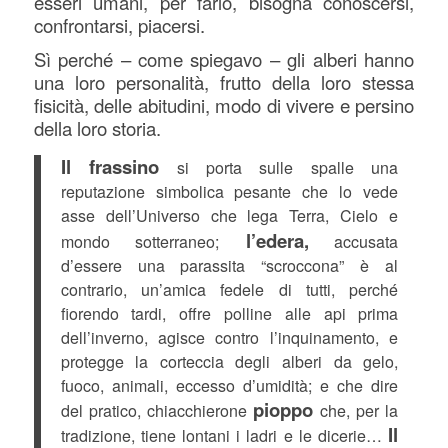
esseri umani, per farlo, bisogna conoscersi,
confrontarsi, piacersi.
Sì perché – come spiegavo – gli alberi hanno
una loro personalità, frutto della loro stessa
fisicità, delle abitudini, modo di vivere e persino
della loro storia.
Il frassino
si porta sulle spalle una
reputazione simbolica pesante che lo vede
asse dell’Universo che lega Terra, Cielo e
l’edera,
mondo sotterraneo;
accusata
d’essere una parassita “scroccona” è al
contrario, un’amica fedele di tutti, perché
fiorendo tardi, offre polline alle api prima
dell’inverno, agisce contro l’inquinamento, e
protegge la corteccia degli alberi da gelo,
fuoco, animali, eccesso d’umidità; e che dire
pioppo
del pratico, chiacchierone
che, per la
Il
tradizione, tiene lontani i ladri e le dicerie…