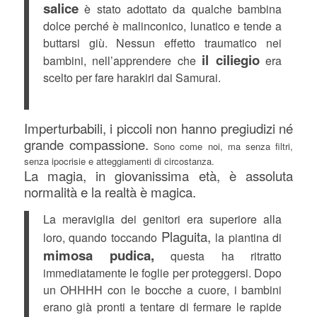
salice
è stato adottato da qualche bambina
dolce perché è malinconico, lunatico e tende a
buttarsi giù. Nessun effetto traumatico nei
il ciliegio
bambini, nell’apprendere che
era
scelto per fare harakiri dai Samurai.
Imperturbabili, i piccoli non hanno pregiudizi né
grande compassione.
Sono come noi, ma senza filtri,
senza ipocrisie e atteggiamenti di circostanza.
La magia, in giovanissima età, è assoluta
normalità e la realtà è magica.
La meraviglia dei genitori era superiore alla
Plaguita,
loro, quando toccando
la piantina di
mimosa pudica,
questa ha ritratto
immediatamente le foglie per proteggersi. Dopo
un OHHHH con le bocche a cuore, i bambini
erano già pronti a tentare di fermare le rapide