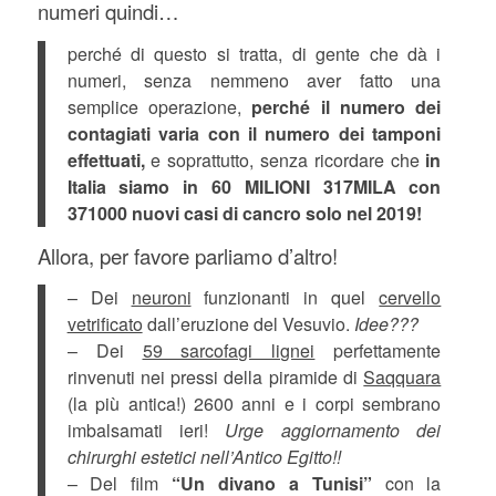
numeri quindi…
perché di questo si tratta, di gente che dà i
numeri, senza nemmeno aver fatto una
semplice operazione,
perché il numero dei
contagiati varia con il numero dei tamponi
effettuati,
e soprattutto, senza ricordare che
in
Italia siamo in 60 MILIONI 317MILA con
371000 nuovi casi di cancro solo nel 2019!
Allora, per favore parliamo d’altro!
– Dei
neuroni
funzionanti in quel
cervello
vetrificato
dall’eruzione del Vesuvio.
Idee???
– Dei
59 sarcofagi lignei
perfettamente
rinvenuti nei pressi della piramide di
Saqquara
(la più antica!) 2600 anni e i corpi sembrano
imbalsamati ieri!
Urge aggiornamento dei
chirurghi estetici nell’Antico Egitto!!
– Del film
“Un divano a Tunisi”
con la