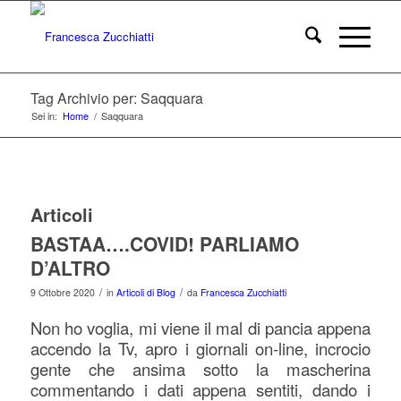
Tag Archivio per: Saqquara
Sei in:
Home
/
Saqquara
Articoli
BASTAA….COVID! PARLIAMO
D’ALTRO
/
/
9 Ottobre 2020
in
Articoli di Blog
da
Francesca Zucchiatti
Non ho voglia, mi viene il mal di pancia appena
accendo la Tv, apro i giornali on-line, incrocio
gente che ansima sotto la mascherina
commentando i dati appena sentiti, dando i