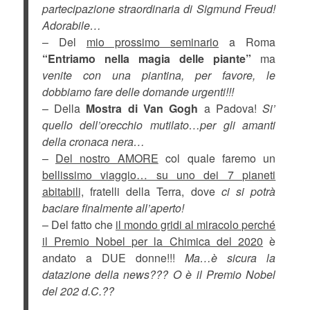
partecipazione straordinaria di Sigmund Freud!
Adorabile…
– Del
mio prossimo seminario
a Roma
“Entriamo nella magia delle piante”
ma
venite con una piantina, per favore, le
dobbiamo fare delle domande urgenti!!!
– Della
Mostra di Van Gogh
a Padova!
Si’
quello dell’orecchio mutilato…per gli amanti
della cronaca nera…
–
Del nostro AMORE
col quale faremo un
bellissimo viaggio… su uno dei 7 pianeti
abitabili,
fratelli della Terra, dove
ci si potrà
baciare finalmente all’aperto!
– Del fatto che
il mondo gridi al miracolo perché
il Premio Nobel per la Chimica del 2020
è
andato a DUE donne!!!
Ma…è sicura la
datazione della news??? O è il Premio Nobel
del 202 d.C.??