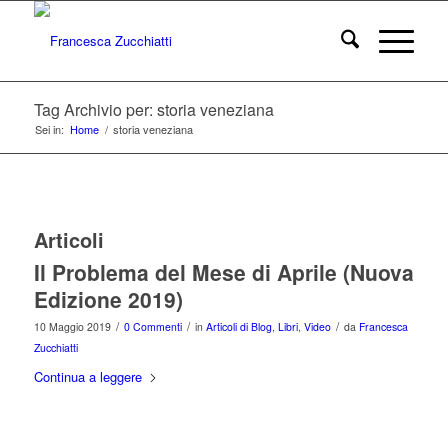
Tag Archivio per: storia veneziana
Sei in:
Home
/
storia veneziana
Articoli
Il Problema del Mese di Aprile (Nuova
Edizione 2019)
/
/
/
10 Maggio 2019
0 Commenti
in
Articoli di Blog
,
Libri
,
Video
da
Francesca
Zucchiatti
Continua a leggere