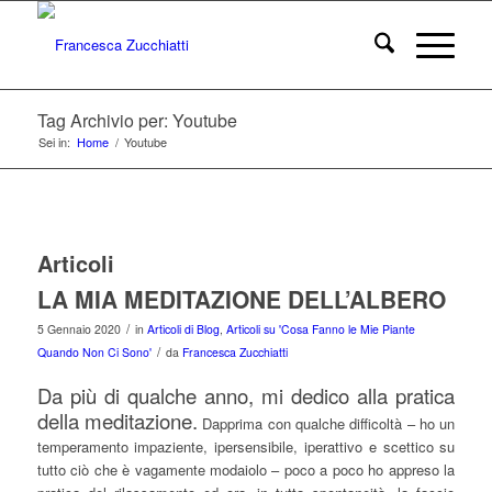
Tag Archivio per: Youtube
Sei in:
Home
/
Youtube
Articoli
LA MIA MEDITAZIONE DELL’ALBERO
/
5 Gennaio 2020
in
Articoli di Blog
,
Articoli su 'Cosa Fanno le Mie Piante
/
Quando Non Ci Sono'
da
Francesca Zucchiatti
Da più di qualche anno, mi dedico alla pratica
della meditazione.
Dapprima con qualche difficoltà – ho un
temperamento impaziente, ipersensibile, iperattivo e scettico su
tutto ciò che è vagamente modaiolo – poco a poco ho appreso la