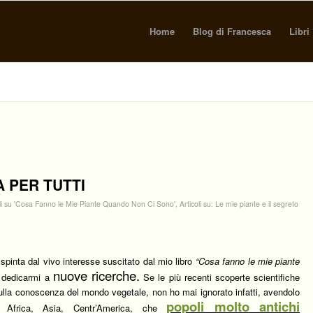
Home
Blog di Francesca
Libri
 PER TUTTI
oli su 'Cosa Fanno le Mie Piante Quando Non Ci Sono'
,
Articoli su: Le mie piante e il segreto
 spinta dal vivo interesse suscitato dal mio libro
“Cosa fanno le mie piante
nuove ricerche.
 dedicarmi a
Se le più recenti scoperte scientifiche
sulla conoscenza del mondo vegetale, non ho mai ignorato infatti, avendolo
popoli molto antichi
n Africa, Asia, Centr’America, che