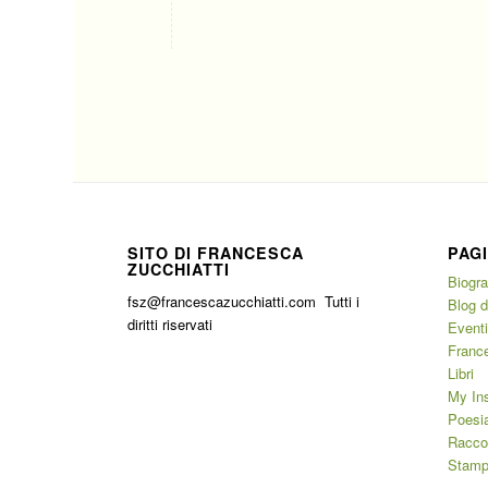
SITO DI FRANCESCA
PAG
ZUCCHIATTI
Biogra
fsz@francescazucchiatti.com Tutti i
Blog 
diritti riservati
Event
France
Libri
My In
Poesia
Raccon
Stam