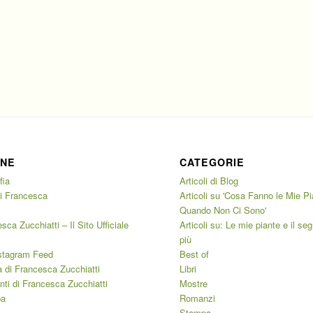
INE
CATEGORIE
fia
Articoli di Blog
di Francesca
Articoli su 'Cosa Fanno le Mie P
i
Quando Non Ci Sono'
sca Zucchiatti – Il Sito Ufficiale
Articoli su: Le mie piante e il seg
più
stagram Feed
Best of
 di Francesca Zucchiatti
Libri
ti di Francesca Zucchiatti
Mostre
pa
Romanzi
Stampa