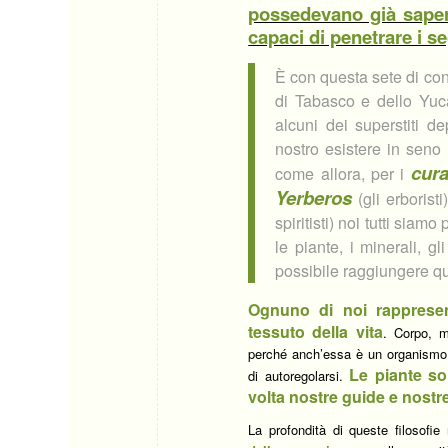
possedevano già saperi,
capaci di penetrare i se
È con questa sete di co
di Tabasco e dello Yuca
alcuni dei superstiti d
nostro esistere in seno
cur
come allora, per i
Yerberos
(gli erboristi
spiritisti) noi tutti sia
le piante, i minerali, g
possibile raggiungere qu
Ognuno di no
i rapprese
tessuto della vita
. Corpo, m
perché anch’essa è un organismo vi
Le piante son
di autoregolarsi.
volta nostre guide e nostre 
La profondità di queste filosofie r