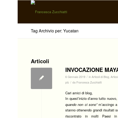
Tag Archivio per: Yucatan
Articoli
INVOCAZIONE MAYA
/
6 Gennaio 2019
in
Articoli di Blog
,
Artic
/
più
da
Francesca Zucchiatti
Cari amici di blog,
In quest’inizio d’anno tutto nuovo,
quando non ci sono”
m’accingo a
stanno ottenendo grandi risultati 
riscontrato in molti Paesi i