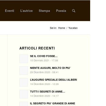
Eventi
L’autrice
Stampa
Poesia
Sei in:
Home
/
Yucatan
ARTICOLI RECENTI
SE IL COVID FOSSE…
15 Gennaio 2021 - 17:08
NIENTE AUGURI, MOLTO DI PIU’
29 Dicembre 2020 - 08:41
L’AUGURIO SPECIALE DEGLI ALBERI
19 Dicembre 2020 - 12:28
TUTTI I SEGRETI DI ANNE…
14 Dicembre 2020 - 14:17
IL SEGRETO PIU’ GRANDE DI ANNE