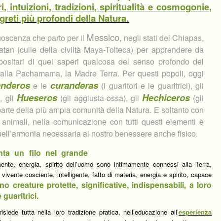
 intuizioni, tradizioni, spiritualità e cosmogonie,
greti più profondi della Natura.
Messico,
noscenza che parto per il
negli stati del Chiapas,
tan (culle della civiltà Maya-Tolteca) per apprendere da
epositari di quei saperi qualcosa del senso profondo del
 alla Pachamama, la Madre Terra. Per questi popoli, oggi
anderos
curanderas
e le
(i guaritori e le guaritrici), gli
Hueseros
Hechiceros
), gli
(gli aggiusta-ossa), gli
(gli
mo parte della più ampia comunità della Natura. E soltanto con
li animali, nella comunicazione con tutti questi elementi è
ell’armonia necessaria al nostro benessere anche fisico.
nta un filo nel grande
ente, energia, spirito dell’uomo sono intimamente connessi alla Terra,
vente cosciente, intelligente, fatto di materia, energia e spirito, capace
o creature protette, significative, indispensabili, a loro
guaritrici.
isiede tutta nella loro tradizione pratica, nell’educazione all’
esperienza