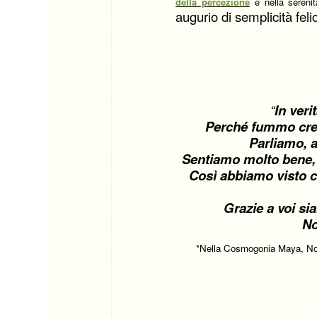
della percezione
e nella serenit
augurio di semplicità feli
“
In veri
Perché fummo creat
Parliamo, 
Sentiamo molto bene, 
Così abbiamo visto ci
Grazie a voi sia
No
*Nella Cosmogonia Maya, Nonni