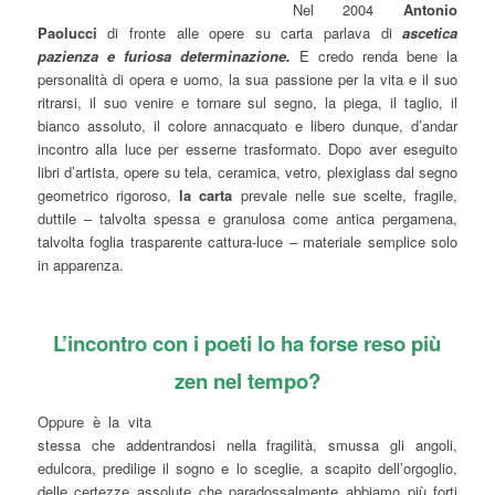
Nel 2004
Antonio
Paolucci
di fronte alle opere su carta parlava di
ascetica
pazienza e furiosa determinazione.
E credo renda bene la
personalità di opera e uomo, la sua passione per la vita e il suo
ritrarsi, il suo venire e tornare sul segno, la piega, il taglio, il
bianco assoluto, il colore annacquato e libero dunque, d’andar
incontro alla luce per esserne trasformato. Dopo aver eseguito
libri d’artista, opere su tela, ceramica, vetro, plexiglass dal segno
geometrico rigoroso,
la carta
prevale nelle sue scelte, fragile,
duttile – talvolta spessa e granulosa come antica pergamena,
talvolta foglia trasparente cattura-luce – materiale semplice solo
in apparenza.
L’incontro con i poeti lo ha forse reso più
zen nel tempo?
Oppure è la vita
stessa che addentrandosi nella fragilità, smussa gli angoli,
edulcora, predilige il sogno e lo sceglie, a scapito dell’orgoglio,
delle certezze assolute che paradossalmente abbiamo più forti