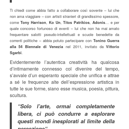
Ti chiedi come abbia fatto a collaborare così sovente – lui che
non ama viaggiare – con artisti stranieri di grandissimo spessore,
come
Tony Harrison
,
Ko Un
,
Titos Patrikios
,
Adonis
… e per
quale concorso fortunoso di eventi – lui che non ha mai amato
frequentare salotti pseudo-intellettuali e scuole benedette da
correnti politiche – abbia potuto partecipare con
Tonino Guerra
alla 54 Biennale di Venezia
nel 2011, invitato da
Vittorio
Sgarbi
.
Evidentemente l’autentica creatività ha qualcosa
d’intimamente connesso col divenire del tempo,
s’avvale d’un esperanto speciale che unifica e attrae
a sé le frequenze alte dell’espressione artistica in
tutte le sue forme, siano esse musica, poesia, pittura,
scultura.
“Solo l’arte, ormai completamente
libera, ci può condurre a esplorare
questi mondi inesplorati al limite della
percezione“