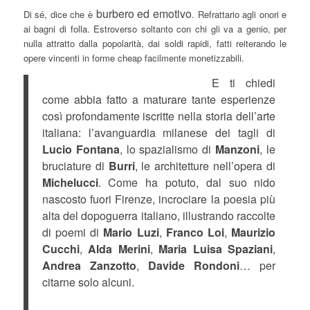
burbero ed emotivo
Di sé, dice che è
. Refrattario agli onori e
ai bagni di folla. Estroverso soltanto con chi gli va a genio, per
nulla attratto dalla popolarità, dai soldi rapidi, fatti reiterando le
opere vincenti in forme cheap facilmente monetizzabili.
E ti chiedi
come abbia fatto a maturare tante esperienze
così profondamente iscritte nella storia dell’arte
italiana: l’avanguardia milanese dei tagli di
Lucio Fontana
, lo spazialismo di
Manzoni
, le
bruciature di
Burri
, le architetture nell’opera di
Michelucci
. Come ha potuto, dal suo nido
nascosto fuori Firenze, incrociare la poesia più
alta del dopoguerra italiano, illustrando raccolte
di poemi di
Mario Luzi
,
Franco Loi
,
Maurizio
Cucchi
,
Alda Merini
,
Maria Luisa Spaziani
,
Andrea Zanzotto
,
Davide Rondoni
… per
citarne solo alcuni.