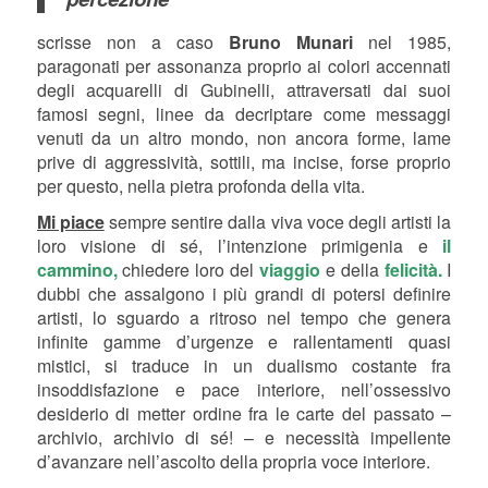
scrisse non a caso
Bruno Munari
nel 1985,
paragonati per assonanza proprio ai colori accennati
degli acquarelli di Gubinelli, attraversati dai suoi
famosi segni, linee da decriptare come messaggi
venuti da un altro mondo, non ancora forme, lame
prive di aggressività, sottili, ma incise, forse proprio
per questo, nella pietra profonda della vita.
Mi piace
sempre sentire dalla viva voce degli artisti la
loro visione di sé, l’intenzione primigenia e
il
cammino,
chiedere loro del
viaggio
e della
felicità.
I
dubbi che assalgono i più grandi di potersi definire
artisti, lo sguardo a ritroso nel tempo che genera
infinite gamme d’urgenze e rallentamenti quasi
mistici, si traduce in un dualismo costante fra
insoddisfazione e pace interiore, nell’ossessivo
desiderio di metter ordine fra le carte del passato –
archivio, archivio di sé! – e necessità impellente
d’avanzare nell’ascolto della propria voce interiore.