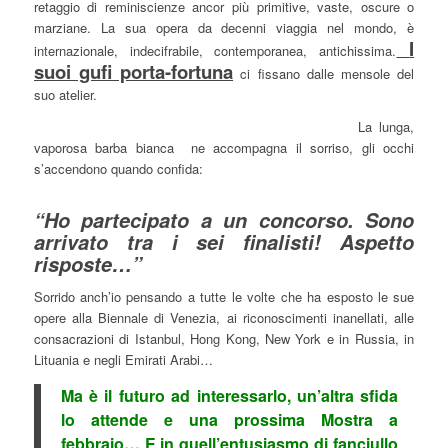
retaggio di reminiscienze ancor più primitive, vaste, oscure o
marziane. La sua opera da decenni viaggia nel mondo, è
I
internazionale, indecifrabile, contemporanea, antichissima.
suoi gufi porta-fortuna
ci fissano dalle mensole del
suo atelier.
La lunga,
vaporosa barba bianca ne accompagna il sorriso, gli occhi
s’accendono quando confida:
“Ho partecipato a un concorso. Sono
arrivato tra i sei finalisti! Aspetto
risposte…”
Sorrido anch’io pensando a tutte le volte che ha esposto le sue
opere alla Biennale di Venezia, ai riconoscimenti inanellati, alle
consacrazioni di Istanbul, Hong Kong, New York e in Russia, in
Lituania e negli Emirati Arabi…
Ma è il futuro ad interessarlo, un’altra sfida
lo attende e una prossima Mostra a
febbraio… E in quell’entusiasmo di fanciullo