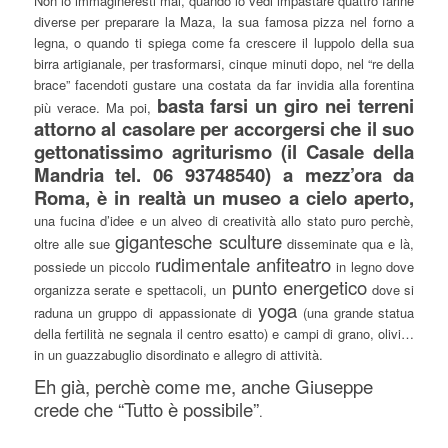
Non lo immagineresti mai, quando lo vedi impastare quattro farine
diverse per preparare la Maza, la sua famosa pizza nel forno a
legna, o quando ti spiega come fa crescere il luppolo della sua
birra artigianale, per trasformarsi, cinque minuti dopo, nel “re della
brace” facendoti gustare una costata da far invidia alla forentina
basta farsi un giro nei terreni
più verace. Ma poi,
attorno al casolare per accorgersi che il suo
gettonatissimo agriturismo (il Casale della
Mandria tel. 06 93748540) a mezz’ora da
Roma, è in realtà un museo a cielo aperto,
una fucina d’idee e un alveo di creatività allo stato puro perchè,
gigantesche sculture
oltre alle sue
disseminate qua e là,
rudimentale anfiteatro
possiede un piccolo
in legno dove
punto energetico
organizza serate e spettacoli, un
dove si
yoga
raduna un gruppo di appassionate di
(una grande statua
della fertilità ne segnala il centro esatto) e campi di grano, olivi…
in un guazzabuglio disordinato e allegro di attività.
Eh già, perchè come me, anche Giuseppe
crede che “Tutto è possibile”
.