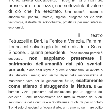
a
preservare la bellezza, che sottovaluta il valore
di ciò che ha ereditato.
Una società insulsa e
superficiale, ipocrita, umorale, litigiosa, arrogante per via della
tecnologia, distratta da sciocchezze, prostituta per meri interessi
economici.
Il teatro
Petruzzelli a Bari, la Fenice a Venezia, Palmira,
Torino col salvataggio in extremis della Sacra
Sindone… quanti precedenti
… Poco importa perchè è
non sappiamo preservare il
successo,
patrimonio dell’umanità dai più svariati
pericoli,
siano essi legati a guerre e terrorismo, all’avidità o
alla stupidità umana; non siamo degni della responsabilità di
esattamente
mantenerlo vivo per le generazioni future,
come stiamo distruggendo la Natura.
Eterni
bambini viziati passiamo dall’esaltazione per un oggetto del
desiderio – che infiocchettiamo con tutta la retorica dei buoni
sentimenti e della cultura – all’indifferenza di chi dà per scontato
il privilegio di godersi un’opera d’arte, un tramonto sul mare pulito