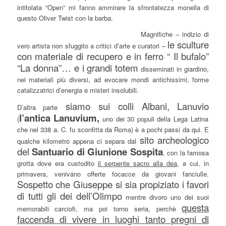
intitolata “Open” mi fanno ammirare la sfrontatezza monella di
questo Oliver Twist con la barba.
Magnifiche – indizio di
le sculture
vero artista non sfuggito a critici d’arte e curatori –
con materiale di recupero e in ferro “ Il bufalo”
“La donna”… e i grandi totem
disseminati in giardino,
nei materiali più diversi, ad evocare mondi antichissimi, forme
catalizzatrici d’energia e misteri insolubili.
siamo sui colli Al
bani, Lanuvio
D’altra parte
l’antica Lanuvium,
(
uno dei 30 populi della Lega Latina
che nel 338 a. C. fu sconfitta da Roma) è a pochi passi da qui. E
sito archeologico
qualche kilometro appena ci separa dal
del
Santuario di Giunione Sospita
, con la famosa
grotta dove era custodito
il serpente sacro alla dea
, a cui, in
primavera, venivano offerte focacce da giovani fanciulle.
Sospetto che Giuseppe si sia propiziato i favori
di tutti gli dei dell’Olimpo
mentre divoro uno dei suoi
questa
memorabili carciofi, ma poi torno seria, perchè
faccenda di vivere in luoghi tanto pregni di