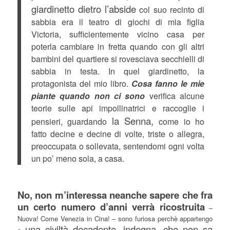
giardinetto dietro l’abside
col suo recinto di
sabbia era il teatro di giochi di mia figlia
Victoria, sufficientemente vicino casa per
poterla cambiare in fretta quando con gli altri
bambini del quartiere si rovesciava secchielli di
sabbia in testa. In quel giardinetto, la
protagonista del mio libro.
Cosa fanno le mie
piante quando non ci sono
verifica alcune
teorie sulle api impollinatrici e raccoglie i
la Senna,
pensieri, guardando
come io ho
fatto decine e decine di volte, triste o allegra,
preoccupata o sollevata, sentendomi ogni volta
un po’ meno sola, a casa.
No, non m’interessa neanche sapere che fra
un certo numero d’anni verrà ricostruita
–
Nuova! Come Venezia in Cina! – sono furiosa perchè appartengo
una civiltà decadente, indegna, che non sa