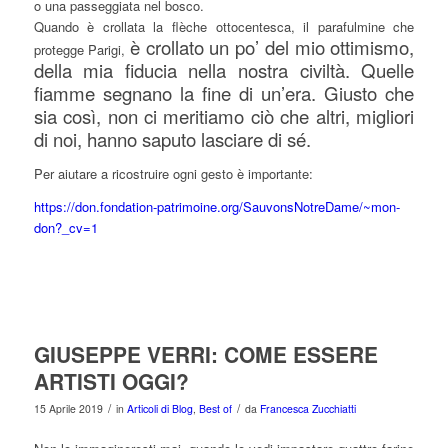
o una passeggiata nel bosco.
Quando è crollata la flèche ottocentesca, il parafulmine che
è crollato un po’ del mio ottimismo,
protegge Parigi,
della mia fiducia nella nostra civiltà. Quelle
fiamme segnano la fine di un’era. Giusto che
sia così, non ci meritiamo ciò che altri, migliori
di noi, hanno saputo lasciare di sé.
Per aiutare a ricostruire ogni gesto è importante:
https://don.fondation-patrimoine.org/SauvonsNotreDame/~mon-
don?_cv=1
GIUSEPPE VERRI: COME ESSERE
ARTISTI OGGI?
/
/
15 Aprile 2019
in
Articoli di Blog
,
Best of
da
Francesca Zucchiatti