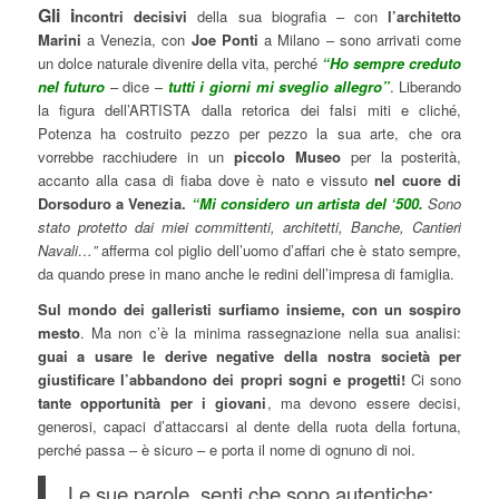
Gli i
ncontri decisivi
della sua biografia – con
l’architetto
Marini
a Venezia, con
Joe Ponti
a Milano – sono arrivati come
un dolce naturale divenire della vita, perché
“Ho sempre creduto
nel futuro
– dice –
tutti i giorni mi sveglio allegro”
. Liberando
la figura dell’ARTISTA dalla retorica dei falsi miti e cliché,
Potenza ha costruito pezzo per pezzo la sua arte, che ora
vorrebbe racchiudere in un
piccolo Museo
per la posterità,
accanto alla casa di fiaba dove è nato e vissuto
nel cuore di
Dorsoduro a Venezia.
“Mi considero un artista del ‘500.
Sono
stato protetto dai miei committenti, architetti, Banche, Cantieri
Navali…”
afferma col piglio dell’uomo d’affari che è stato sempre,
da quando prese in mano anche le redini dell’impresa di famiglia.
Sul mondo dei galleristi surfiamo insieme, con un sospiro
mesto
. Ma non c’è la minima rassegnazione nella sua analisi:
guai a usare le derive negative della nostra società per
giustificare l’abbandono dei propri sogni e progetti!
Ci sono
tante opportunità per i giovani
, ma devono essere decisi,
generosi, capaci d’attaccarsi al dente della ruota della fortuna,
perché passa – è sicuro – e porta il nome di ognuno di noi.
Le sue parole, senti che sono autentiche: