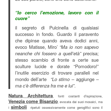
“Io cerco l’emozione, lavoro con il
cuore”
il segreto di Pulcinella di qualsiasi
successo in fondo. Guardo il paravento
che dipinse quando aveva dodici anni,
evoco Matisse, Miro’
“Ma io non sapevo
neanche chi fossero a quell’età”
precisa;
stesso scambio di fronte a certe sue
sculture lucide e dorate “Pomodoro!”
l’inutile esercizio di trovare paralleli nel
mondo dell’arte
“Lo stimo –
aggiunge
–
ma c’è differenza fra me e lui”
.
Natura
Architettura
,
,
fonti costanti d’ispirazione,
Venezia come Bisanzio
,
evocata dai suoi mosaici, ma
simboli
i
ripetuti ossessivamente come geroglifici sono il