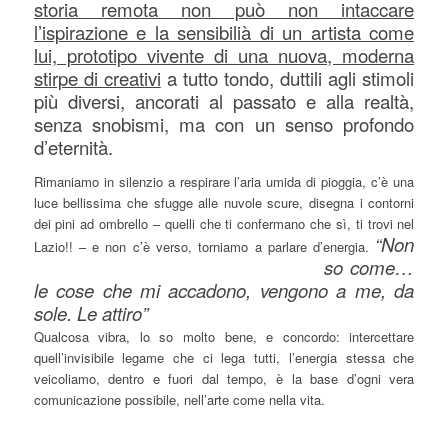
storia remota non può non intaccare
l’ispirazione e la sensibilià di un artista come
lui, prototipo vivente di una nuova, moderna
stirpe di creativi
a tutto tondo, duttili agli stimoli
più diversi, ancorati al passato e alla realtà,
senza snobismi, ma con un senso profondo
d’eternità.
Rimaniamo in silenzio a respirare l’aria umida di pioggia, c’è una
luce bellissima che sfugge alle nuvole scure, disegna i contorni
dei pini ad ombrello – quelli che ti confermano che sì, ti trovi nel
“Non
Lazio!! – e non c’è verso, torniamo a parlare d’energia.
so come…
le cose che mi accadono, vengono a me, da
sole. Le attiro”
Qualcosa vibra, lo so molto bene, e concordo: intercettare
quell’invisibile legame che ci lega tutti, l’energia stessa che
veicoliamo, dentro e fuori dal tempo, è la base d’ogni vera
comunicazione possibile, nell’arte come nella vita.