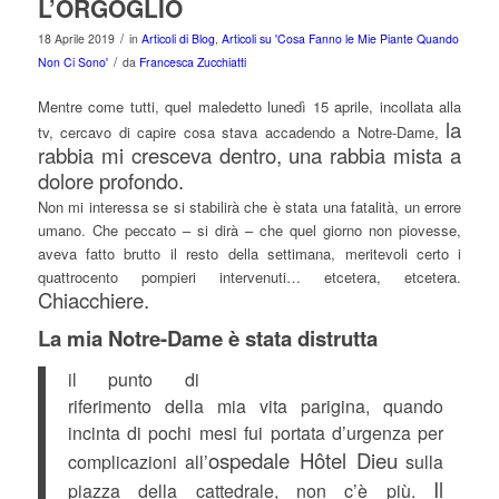
L’ORGOGLIO
/
18 Aprile 2019
in
Articoli di Blog
,
Articoli su 'Cosa Fanno le Mie Piante Quando
/
Non Ci Sono'
da
Francesca Zucchiatti
Mentre come tutti, quel maledetto lunedì 15 aprile, incollata alla
la
tv, cercavo di capire cosa stava accadendo a Notre-Dame,
rabbia mi cresceva dentro, una rabbia mista a
dolore profondo.
Non mi interessa se si stabilirà che è stata una fatalità, un errore
umano. Che peccato – si dirà – che quel giorno non piovesse,
aveva fatto brutto il resto della settimana, meritevoli certo i
quattrocento pompieri intervenuti… etcetera, etcetera.
Chiacchiere.
La mia Notre-Dame è stata distrutta
il punto di
riferimento della mia vita parigina, quando
incinta di pochi mesi fui portata d’urgenza per
ospedale Hôtel Dieu
complicazioni all’
sulla
Il
piazza della cattedrale, non c’è più.