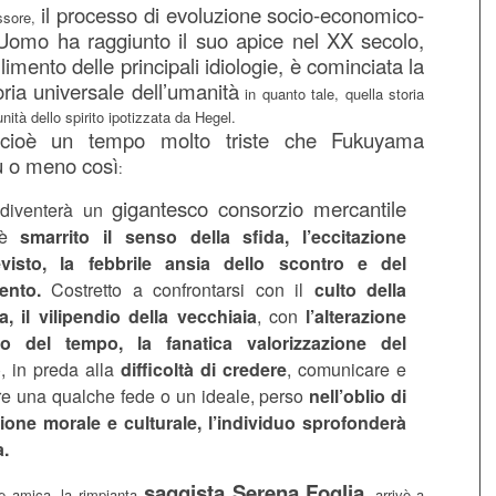
il processo di evoluzione socio-economico-
ssore,
l’Uomo ha raggiunto il suo apice nel XX secolo,
allimento delle principali idiologie, è cominciata la
toria universale dell’umanità
in quanto tale, quella storia
nità dello spirito ipotizzata da Hegel.
o cioè un tempo molto triste che Fukuyama
ù o meno così
:
gigantesco consorzio mercantile
 diventerà un
 è
smarrito il senso della sfida, l’eccitazione
revisto, la febbrile ansia dello scontro e del
ento.
Costretto a confrontarsi con il
culto della
a, il vilipendio della vecchiaia
, con
l’alterazione
o del tempo, la fanatica valorizzazione del
o
, in preda alla
difficoltà di credere
, comunicare e
re una qualche fede o un ideale, perso
nell’oblio di
ione morale e culturale,
l’individuo sprofonderà
a.
saggista Serena Foglia
 amica, la rimpianta
, arrivò a