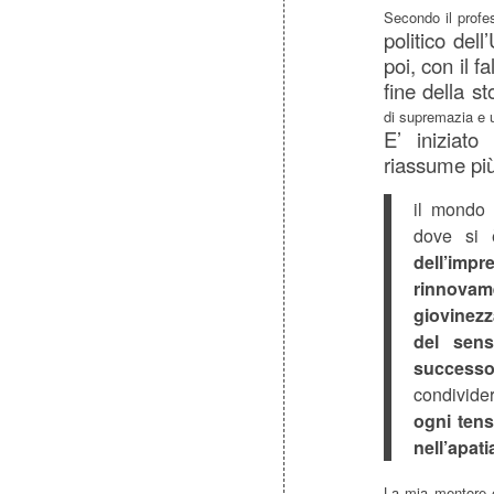
Secondo il profe
politico del
poi, con il f
fine della s
di supremazia e u
E’ iniziat
riassume pi
il mondo
dove si
dell’imp
rinnovam
giovinezz
del sens
success
condivide
ogni tens
nell’apati
La mia mentore e