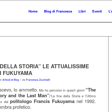
Home
Blog di Francesca
Libri
Eventi
L’
 DELLA STORIA” LE ATTUALISSIME
DI FUKUYAMA
/
in
Articoli di Blog
da
Francesca Zucchiatti
scevo, lo ammetto.
“The
Ma ho percorso in questi giorni
tory and the Last Man”
(“La fine della Storia e l’Ultimo
politologo Francis Fukuyama
nel 1992.
to dal
mbra profetico.