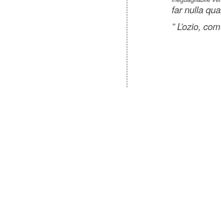
far nulla qu
” L’ozio, co