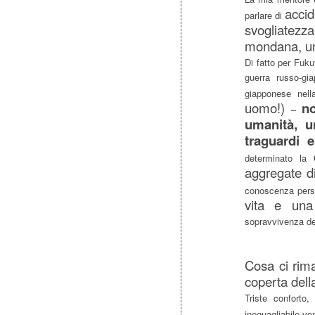
accid
parlare di
svogliatezz
mondana, un
Di fatto per Fuku
guerra russo-gi
giapponese nel
uomo!)
n
–
umanità, un
traguardi e
determinato la
aggregate d
conoscenza pers
vita e una
sopravvivenza del
Cosa ci riman
coperta della
Triste conforto
ineguagliabile v