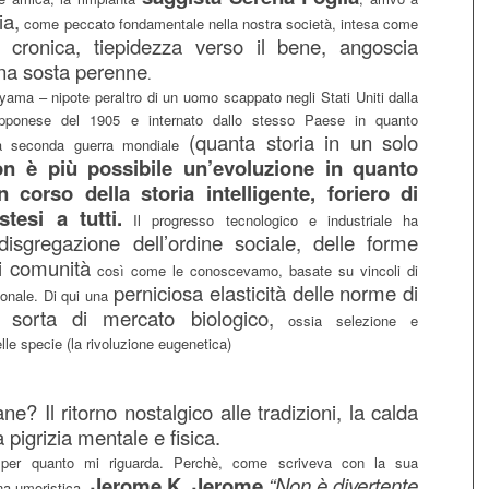
ia,
come peccato fondamentale nella nostra società, intesa come
a cronica, tiepidezza verso il bene, angoscia
a sosta perenne
.
yama – nipote peraltro di un uomo scappato negli Stati Uniti dalla
apponese del 1905 e internato dallo stesso Paese in quanto
(quanta storia in un solo
la seconda guerra mondiale
on è più possibile un’evoluzione in quanto
 corso della storia intelligente, foriero di
stesi a tutti.
Il progresso tecnologico e industriale ha
disgregazione dell’ordine sociale, delle forme
i comunità
così come le conoscevamo, basate su vincoli di
perniciosa elasticità delle norme di
onale. Di qui una
 sorta di mercato biologico,
ossia selezione e
le specie (la rivoluzione eugenetica)
e? Il ritorno nostalgico alle tradizioni, la calda
 pigrizia mentale e fisica.
, per quanto mi riguarda. Perchè, come scriveva con la sua
Jerome K. Jerome
“Non è divertente
ena umoristica,